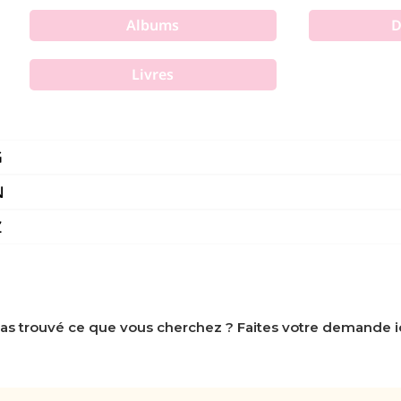
Albums
D
Livres
G
N
Z
as trouvé ce que vous cherchez ? Faites votre demande ic