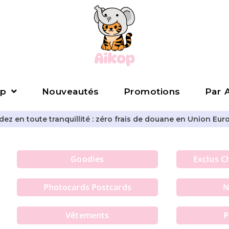
p
Nouveautés
Promotions
Par A
z en toute tranquillité : zéro frais de douane en Union Eur
Goodies
Exclus C
Photocards Postcards
N
Vêtements
P