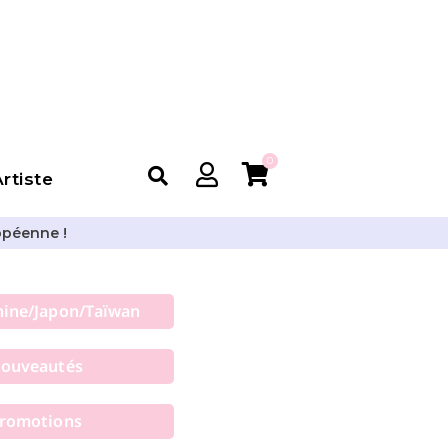
0
rtiste
opéenne !
hine/Japon/Taïwan
ouveautés
romotions