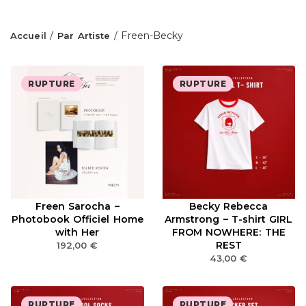
/
/ Freen-Becky
Accueil
Par Artiste
RUPTURE
RUPTURE
Freen Sarocha –
Becky Rebecca
Photobook Officiel Home
Armstrong – T-shirt GIRL
with Her
FROM NOWHERE: THE
REST
192,00
€
43,00
€
RUPTURE
RUPTURE