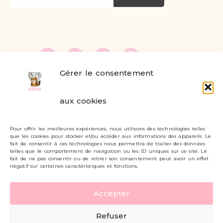
Gérer le consentement
FAQ
aux cookies
Formulaire de contact
Pour offrir les meilleures expériences, nous utilisons des technologies telles
Livraisons et retours
que les cookies pour stocker et/ou accéder aux informations des appareils. Le
fait de consentir à ces technologies nous permettra de traiter des données
Mon compte
telles que le comportement de navigation ou les ID uniques sur ce site. Le
fait de ne pas consentir ou de retirer son consentement peut avoir un effet
négatif sur certaines caractéristiques et fonctions.
Carte cadeau
Accepter
Politique de confidentialité
Refuser
Mentions légales - CGV