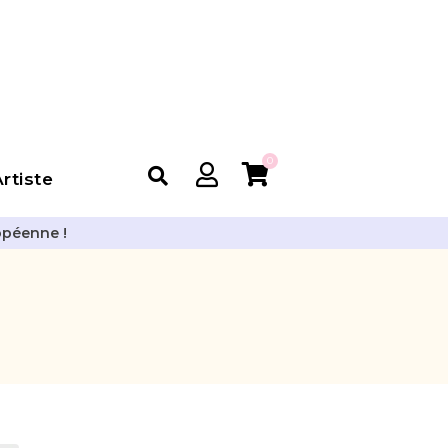
0
rtiste
opéenne !