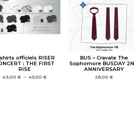
shirts officiels RISER
BUS – Cravate The
ONCERT : THE FIRST
Sophomore BUSDAY 2
RISE
ANNIVERSARY
43,00
€
–
45,00
€
28,00
€