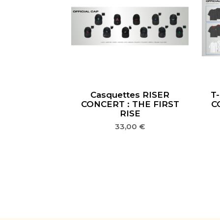
Casquettes RISER
T-
CONCERT : THE FIRST
C
RISE
33,00
€