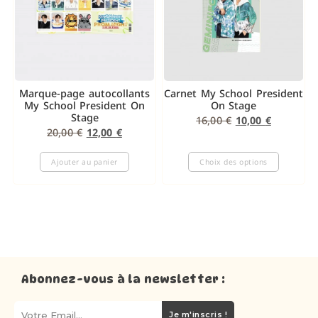
Marque-page autocollants
Carnet My School President
My School President On
On Stage
Stage
16,00
€
10,00
€
20,00
€
12,00
€
Ajouter au panier
Choix des options
Abonnez-vous à la newsletter :
Je m'inscris !