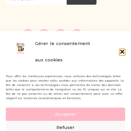
Gérer le consentement
FAQ
aux cookies
Formulaire de contact
Pour offrir les meilleures expériences, nous utilisons des technologies telles
Livraisons et retours
que les cookies pour stocker et/ou accéder aux informations des appareils. Le
fait de consentir à ces technologies nous permettra de traiter des données
Mon compte
telles que le comportement de navigation ou les ID uniques sur ce site. Le
fait de ne pas consentir ou de retirer son consentement peut avoir un effet
négatif sur certaines caractéristiques et fonctions.
Carte cadeau
Accepter
Politique de confidentialité
Refuser
Mentions légales - CGV