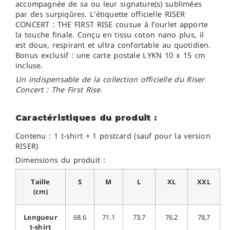
accompagnée de sa ou leur signature(s) sublimées
par des surpiqûres. L’étiquette officielle RISER
CONCERT : THE FIRST RISE cousue à l’ourlet apporte
la touche finale. Conçu en tissu coton nano plus, il
est doux, respirant et ultra confortable au quotidien.
Bonus exclusif : une carte postale LYKN 10 x 15 cm
incluse.
Un indispensable de la collection officielle du Riser
Concert : The First Rise.
Caractéristiques du produit :
Contenu : 1 t-shirt + 1 postcard (sauf pour la version
RISER)
Dimensions du produit :
Taille
S
M
L
XL
XXL
(cm)
Longueur
68.6
71.1
73.7
76.2
78,7
t-shirt