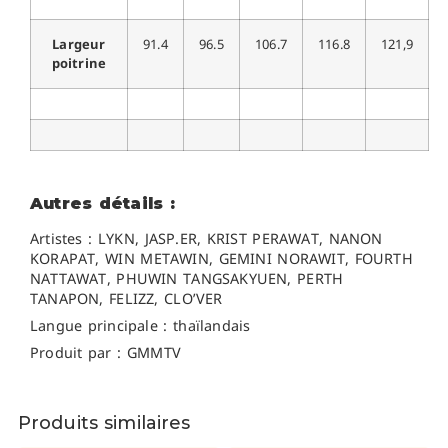
Largeur
91.4
96.5
106.7
116.8
121,9
poitrine
Autres détails :
Artistes : LYKN, JASP.ER, KRIST PERAWAT, NANON
KORAPAT, WIN METAWIN, GEMINI NORAWIT, FOURTH
NATTAWAT, PHUWIN TANGSAKYUEN, PERTH
TANAPON, FELIZZ, CLO’VER
Langue principale : thaïlandais
Produit par : GMMTV
Produits similaires