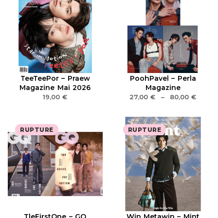
TeeTeePor – Praew
PoohPavel – Perla
Magazine Mai 2026
Magazine
19,00
€
27,00
€
–
80,00
€
RUPTURE
RUPTURE
TleFirstOne – GQ
Win Metawin – Mint