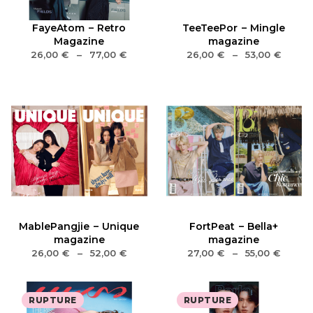
FayeAtom – Retro
TeeTeePor – Mingle
Magazine
magazine
26,00
€
–
77,00
€
26,00
€
–
53,00
€
MablePangjie – Unique
FortPeat – Bella+
magazine
magazine
26,00
€
–
52,00
€
27,00
€
–
55,00
€
RUPTURE
RUPTURE