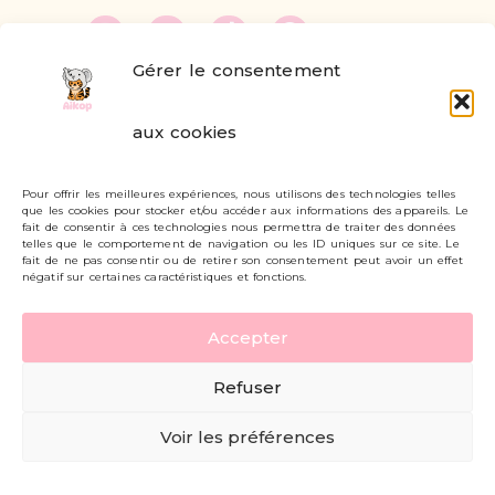
Gérer le consentement
FAQ
aux cookies
Formulaire de contact
Pour offrir les meilleures expériences, nous utilisons des technologies telles
Livraisons et retours
que les cookies pour stocker et/ou accéder aux informations des appareils. Le
fait de consentir à ces technologies nous permettra de traiter des données
Mon compte
telles que le comportement de navigation ou les ID uniques sur ce site. Le
fait de ne pas consentir ou de retirer son consentement peut avoir un effet
négatif sur certaines caractéristiques et fonctions.
Carte cadeau
Accepter
Politique de confidentialité
Refuser
Mentions légales - CGV
Voir les préférences