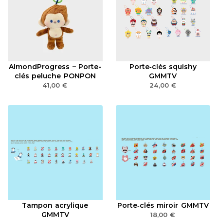
AlmondProgress – Porte-
Porte‑clés squishy
clés peluche PONPON
GMMTV
41,00
€
24,00
€
Tampon acrylique
Porte‑clés miroir GMMTV
GMMTV
18,00
€