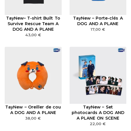
TayNew– T-shirt Built To
TayNew – Porte-clés A
Survive Rescue Team A
DOG AND A PLANE
DOG AND A PLANE
17,00
€
43,00
€
TayNew – Oreiller de cou
TayNew – Set
A DOG AND A PLANE
photocards A DOG AND
A PLANE ON SCENE
38,00
€
22,00
€