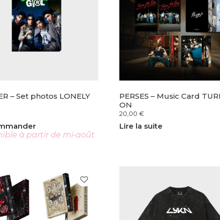
ER – Set photos LONELY
PERSES – Music Card TU
ON
20,00
€
ommander
Lire la suite
ible à partir de mi-août