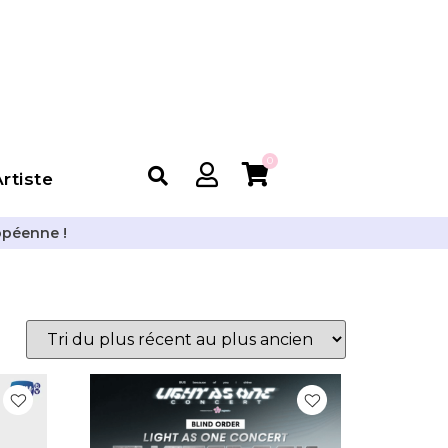
0
rtiste
opéenne !