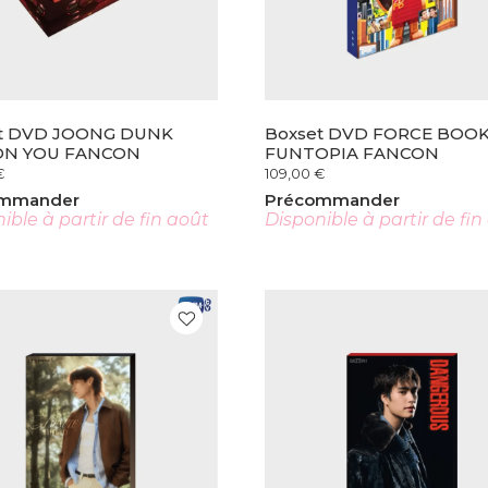
t DVD JOONG DUNK
Boxset DVD FORCE BOO
ON YOU FANCON
FUNTOPIA FANCON
€
109,00
€
ommander
Précommander
ible à partir de fin août
Disponible à partir de fin