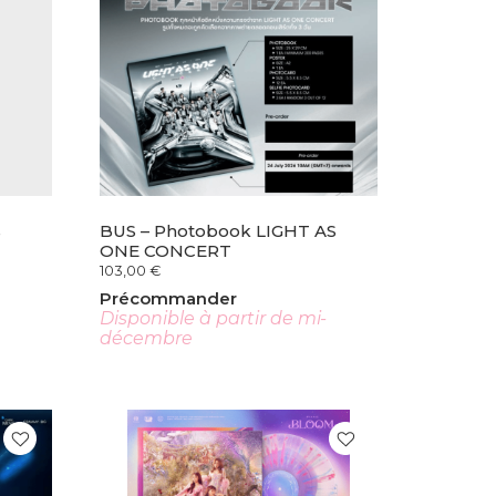
s
BUS – Photobook LIGHT AS
ONE CONCERT
103,00
€
Précommander
-
Disponible à partir de mi-
décembre