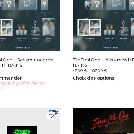
stOne – Set photocards
TleFirstOne – Album WHE
IT RAINS
RAINS
47,00
€
–
87,00
€
ommander
Choix des options
ible à partir de mi-
re