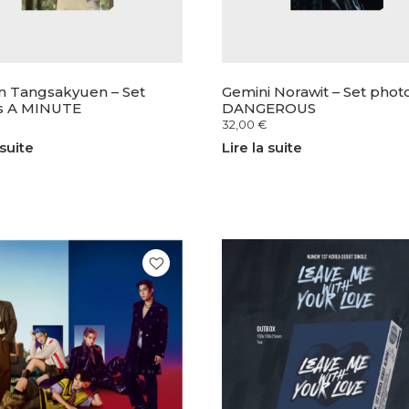
n Tangsakyuen – Set
Gemini Norawit – Set phot
s A MINUTE
DANGEROUS
32,00
€
 suite
Lire la suite