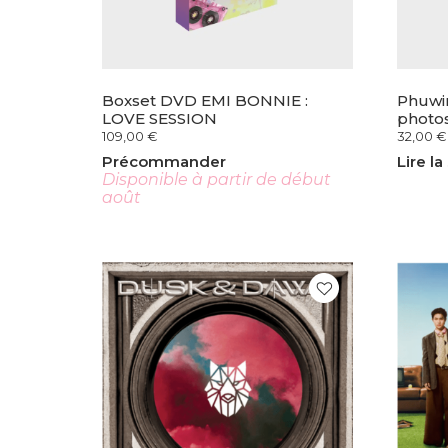
Boxset DVD EMI BONNIE :
Phuwi
LOVE SESSION
photo
109,00
€
32,00
€
Précommander
Lire la
Disponible à partir de début
août