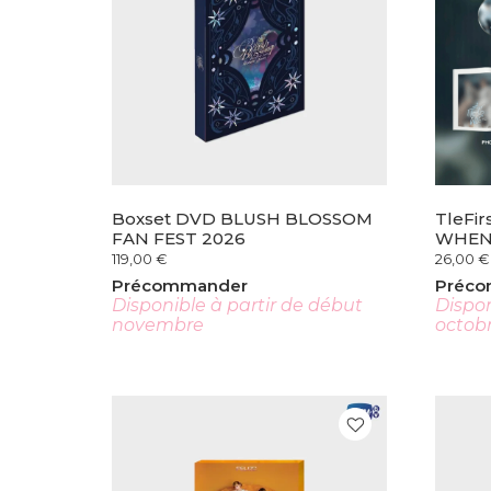
Boxset DVD BLUSH BLOSSOM
TleFir
FAN FEST 2026
WHEN 
119,00
€
26,00
€
Précommander
Préc
Disponible à partir de début
Dispon
novembre
octob