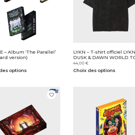
 – Album ‘The Parallel’
LYKN – T-shirt officiel LYK
ard version)
DUSK & DAWN WORLD T
44,00
€
des options
Choix des options