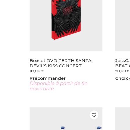
Boxset DVD PERTH SANTA
JossG
DEVIL’S KISS CONCERT
BEAT
119,00
€
58,00
€
Précommander
Choix 
Disponible à partir de fin
novembre