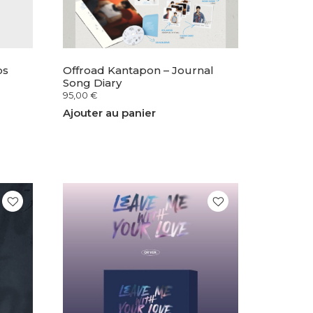
os
Offroad Kantapon – Journal
Song Diary
95,00
€
Ajouter au panier