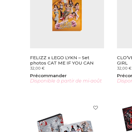
FELIZZ x LEGO LYKN – Set
CLO’V
photos CAT ME IF YOU CAN
GIRL
32,00
€
32,00
€
Précommander
Préc
Disponible à partir de mi-août
Dispon