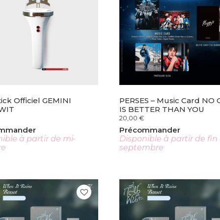
tick Officiel GEMINI
PERSES – Music Card NO
WIT
IS BETTER THAN YOU
20,00
€
ommander
Précommander
ible à partir de mi-
Disponible à partir de fin
re
septembre