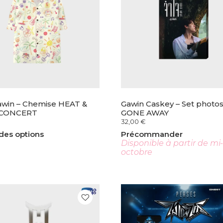
awin – Chemise HEAT &
Gawin Caskey – Set photo
 CONCERT
GONE AWAY
32,00
€
des options
Précommander
Disponible à partir de mi
octobre