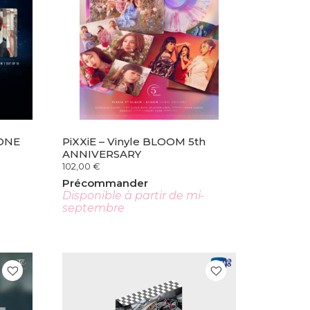
 ONE
PiXXiE – Vinyle BLOOM 5th
ANNIVERSARY
102,00
€
Précommander
Disponible à partir de mi-
septembre