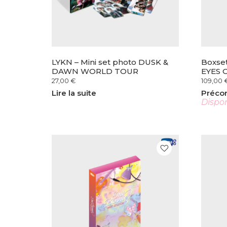
LYKN – Mini set photo DUSK &
Boxse
DAWN WORLD TOUR
EYES 
27,00
€
109,00
Lire la suite
Préc
Dispon