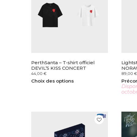
PerthSanta – T-shirt officiel
Lights
DEVIL’S KISS CONCERT
NORA
44,00
€
89,00
€
Choix des options
Préc
Dispon
octob