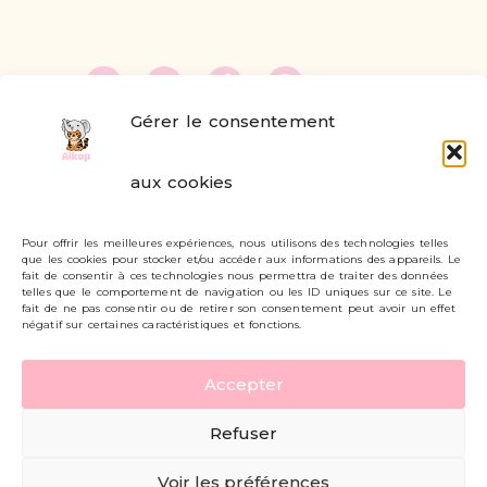
Gérer le consentement
FAQ
aux cookies
Formulaire de contact
Pour offrir les meilleures expériences, nous utilisons des technologies telles
Livraisons et retours
que les cookies pour stocker et/ou accéder aux informations des appareils. Le
fait de consentir à ces technologies nous permettra de traiter des données
Mon compte
telles que le comportement de navigation ou les ID uniques sur ce site. Le
fait de ne pas consentir ou de retirer son consentement peut avoir un effet
négatif sur certaines caractéristiques et fonctions.
Carte cadeau
Accepter
Politique de confidentialité
Refuser
Mentions légales - CGV
Voir les préférences