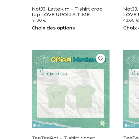
NetJJ, LatteKim – T-shirt crop
NetJJ,
top LOVE UPON A TIME
LOVE 
41,00
€
43,00
€
Choix des options
Choix 
TeeTeePor – T-shirt ringer
TeeTee