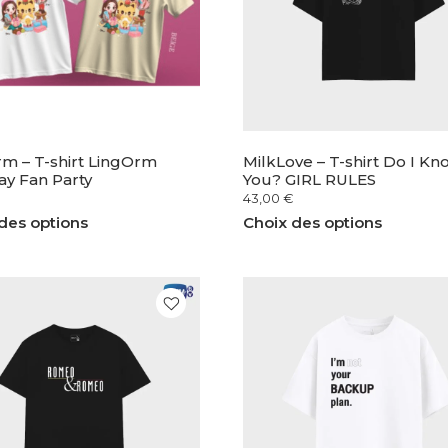
m – T-shirt LingOrm
MilkLove – T-shirt Do I Kn
ay Fan Party
You? GIRL RULES
43,00
€
des options
Choix des options