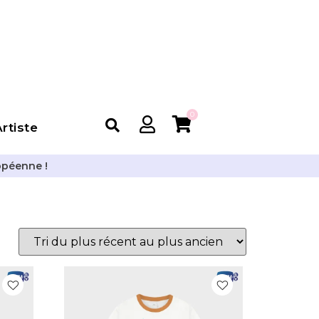
0
rtiste
opéenne !