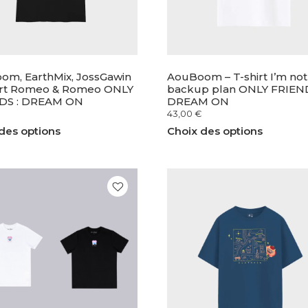
om, EarthMix, JossGawin
AouBoom – T-shirt I’m not
hirt Romeo & Romeo ONLY
backup plan ONLY FRIEND
DS : DREAM ON
DREAM ON
43,00
€
des options
Choix des options