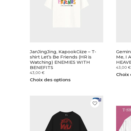
JanJingJing, KapookCiize – T-
Gemini
shirt Let’s Be Friends (HR is
Me, I
Watching) ENEMIES WITH
HEAV
BENEFITS
43,00
€
43,00
€
Choix 
Choix des options