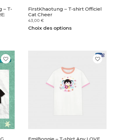
 – T-
FirstKhaotung – T-shirt Officiel
E:
Cat Cheer
43,00
€
Choix des options
NG
EmiBonnie – T-shirt Any LOVE