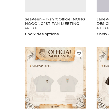
SeaKeen – T-shirt Officiel NONG
JaneKa
NOOONG 1ST FAN MEETING
DESIG
44,00
€
48,00
€
Choix des options
Choix 