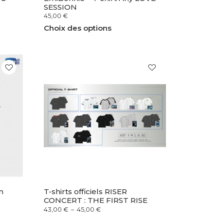
SESSION
45,00
€
Choix des options
n
T-shirts officiels RISER
CONCERT : THE FIRST RISE
43,00
€
–
45,00
€