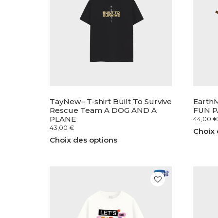
TayNew– T-shirt Built To Survive
EarthM
Rescue Team A DOG AND A
FUN P
PLANE
44,00
€
43,00
€
Choix 
Choix des options