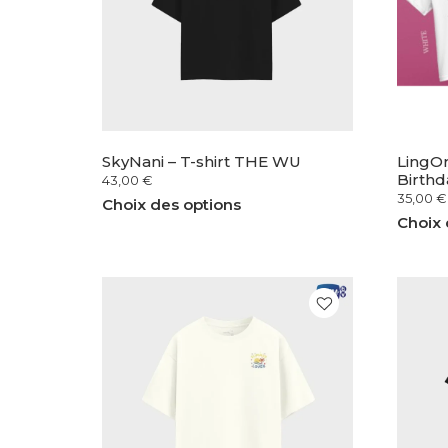
SkyNani – T-shirt THE WU
LingOr
Birthd
43,00
€
35,00
€
Choix des options
Choix 