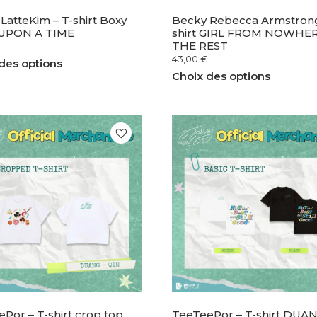
 LatteKim – T-shirt Boxy
Becky Rebecca Armstrong
UPON A TIME
shirt GIRL FROM NOWHER
THE REST
43,00
€
des options
Choix des options
Por – T-shirt crop top
TeeTeePor – T-shirt DUA