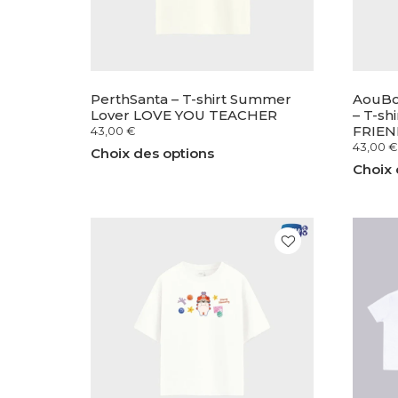
PerthSanta – T-shirt Summer
AouBo
Lover LOVE YOU TEACHER
– T-s
FRIEN
43,00
€
43,00
€
Choix des options
Choix 