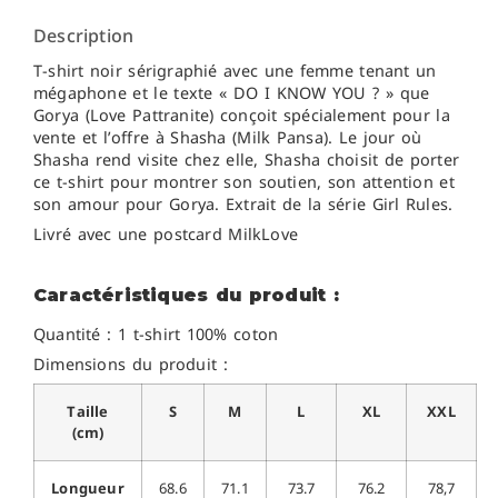
Description
T-shirt noir sérigraphié avec une femme tenant un
mégaphone et le texte « DO I KNOW YOU ? » que
Gorya (Love Pattranite) conçoit spécialement pour la
vente et l’offre à Shasha (Milk Pansa). Le jour où
Shasha rend visite chez elle, Shasha choisit de porter
ce t-shirt pour montrer son soutien, son attention et
son amour pour Gorya. Extrait de la série Girl Rules.
Livré avec une postcard MilkLove
Caractéristiques du produit :
Quantité : 1 t-shirt 100% coton
Dimensions du produit :
Taille
S
M
L
XL
XXL
(cm)
Longueur
68.6
71.1
73.7
76.2
78,7