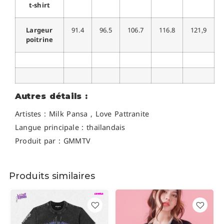
t-shirt
Largeur
91.4
96.5
106.7
116.8
121,9
poitrine
Autres détails :
Artistes : Milk Pansa , Love Pattranite
Langue principale : thaïlandais
Produit par : GMMTV
Produits similaires