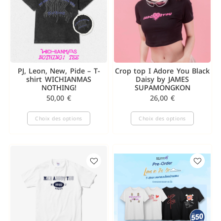
PJ, Leon, New, Pide – T-
Crop top I Adore You Black
shirt WICHIANMAS
Daisy by JAMES
NOTHING!
SUPAMONGKON
50,00
€
26,00
€
Choix des options
Choix des options