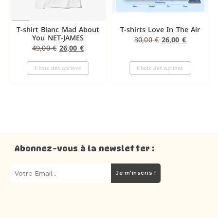
T-shirt Blanc Mad About
T-shirts Love In The Air
You NET-JAMES
30,00
€
26,00
€
49,00
€
26,00
€
Choix des options
Choix des options
Abonnez-vous à la newsletter :
Je m'inscris !