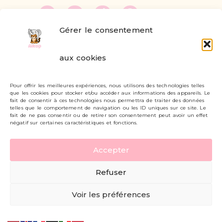
Gérer le consentement
FAQ
aux cookies
Formulaire de contact
Pour offrir les meilleures expériences, nous utilisons des technologies telles
Livraisons et retours
que les cookies pour stocker et/ou accéder aux informations des appareils. Le
fait de consentir à ces technologies nous permettra de traiter des données
Mon compte
telles que le comportement de navigation ou les ID uniques sur ce site. Le
fait de ne pas consentir ou de retirer son consentement peut avoir un effet
négatif sur certaines caractéristiques et fonctions.
Carte cadeau
Accepter
Politique de confidentialité
Refuser
Mentions légales - CGV
Voir les préférences