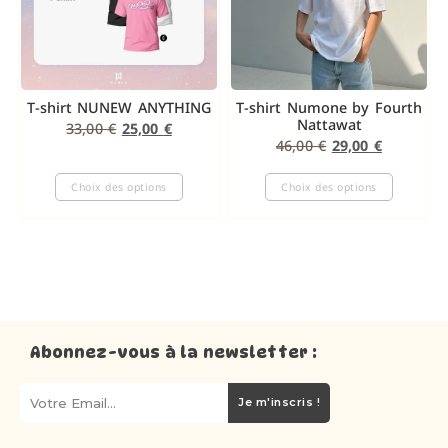
T-shirt NUNEW ANYTHING
T-shirt Numone by Fourth
Nattawat
33,00
€
25,00
€
46,00
€
29,00
€
Choix des options
Choix des options
Abonnez-vous à la newsletter :
Je m'inscris !