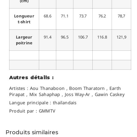
(cm)
Longueur
68.6
71.1
73.7
76.2
78,7
t-shirt
Largeur
91.4
96.5
106.7
116.8
121,9
poitrine
Autres détails :
Artistes :
Aou Thanaboon , Boom Tharatorn , Earth
Pirapat , Mix Sahaphap , Joss Way-Ar , Gawin Caskey
Langue principale : thaïlandais
Produit par : GMMTV
Produits similaires