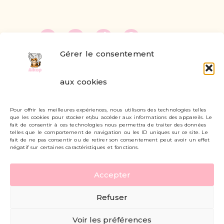
Gérer le consentement
FAQ
aux cookies
Formulaire de contact
Pour offrir les meilleures expériences, nous utilisons des technologies telles
Livraisons et retours
que les cookies pour stocker et/ou accéder aux informations des appareils. Le
fait de consentir à ces technologies nous permettra de traiter des données
Mon compte
telles que le comportement de navigation ou les ID uniques sur ce site. Le
fait de ne pas consentir ou de retirer son consentement peut avoir un effet
négatif sur certaines caractéristiques et fonctions.
Carte cadeau
Accepter
Politique de confidentialité
Refuser
Mentions légales - CGV
Voir les préférences