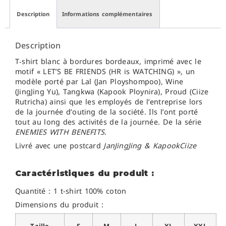
Description
Informations complémentaires
Description
T‑shirt blanc à bordures bordeaux, imprimé avec le
motif « LET’S BE FRIENDS (HR is WATCHING) », un
modèle porté par Lal (Jan Ployshompoo), Wine
(JingJing Yu), Tangkwa (Kapook Ploynira), Proud (Ciize
Rutricha) ainsi que les employés de l’entreprise lors
de la journée d’outing de la société. Ils l’ont porté
tout au long des activités de la journée. De la série
ENEMIES WITH BENEFITS
.
Livré avec une postcard
JanJingJing & KapookCiize
Caractéristiques du produit :
Quantité : 1 t-shirt 100% coton
Dimensions du produit :
Taille
S
M
L
XL
XXL