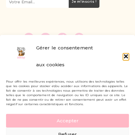
Je m'inscris !
Gérer le consentement
FAQ
aux cookies
Formulaire de contact
Pour offrir les meilleures expériences, nous utilisons des technologies telles
Livraisons et retours
que les cookies pour stocker et/ou accéder aux informations des appareils. Le
fait de consentir à ces technologies nous permettra de traiter des données
Mon compte
telles que le comportement de navigation ou les ID uniques sur ce site. Le
fait de ne pas consentir ou de retirer son consentement peut avoir un effet
négatif sur certaines caractéristiques et fonctions.
Carte cadeau
Accepter
Politique de confidentialité
Refuser