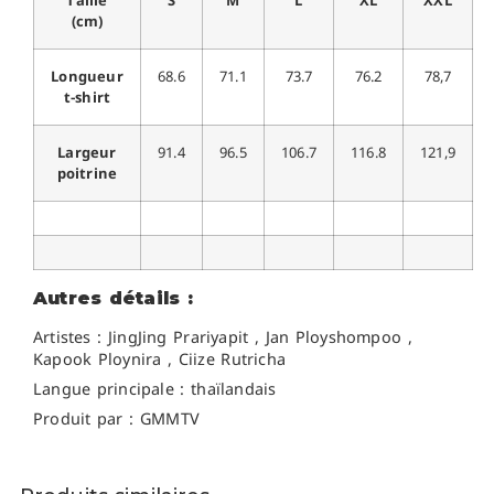
(cm)
Longueur
68.6
71.1
73.7
76.2
78,7
t-shirt
Largeur
91.4
96.5
106.7
116.8
121,9
poitrine
Autres détails :
Artistes :
JingJing Prariyapit , Jan Ployshompoo ,
Kapook Ploynira , Ciize Rutricha
Langue principale : thaïlandais
Produit par : GMMTV