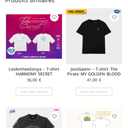
Produits similaires
LookmheeSonya – T-shirt
JossGawin – T-shirt The
HARMONY SECRET
Pirate MY GOLDEN BLOOD
36,00
€
41,00
€
Choix des options
Choix des options