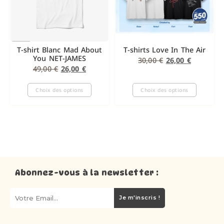
T-shirt Blanc Mad About
T-shirts Love In The Air
You NET-JAMES
30,00
€
26,00
€
49,00
€
26,00
€
Choix des options
Choix des options
Abonnez-vous à la newsletter :
Je m'inscris !