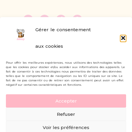
Gérer le consentement
FAQ
aux cookies
Formulaire de contact
Pour offrir les meilleures expériences, nous utilisons des technologies telles
Livraisons et retours
que les cookies pour stocker et/ou accéder aux informations des appareils. Le
fait de consentir à ces technologies nous permettra de traiter des données
Mon compte
telles que le comportement de navigation ou les ID uniques sur ce site. Le
fait de ne pas consentir ou de retirer son consentement peut avoir un effet
négatif sur certaines caractéristiques et fonctions.
Carte cadeau
Accepter
Politique de confidentialité
Refuser
Mentions légales - CGV
Voir les préférences