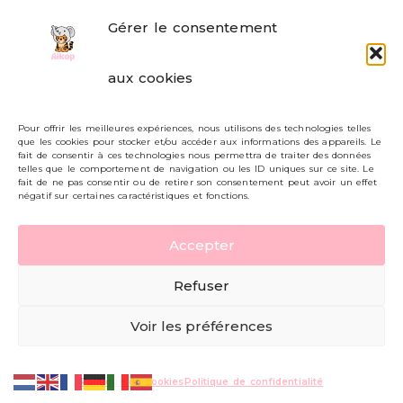
Gérer le consentement
FAQ
aux cookies
Formulaire de contact
Pour offrir les meilleures expériences, nous utilisons des technologies telles
Livraisons et retours
que les cookies pour stocker et/ou accéder aux informations des appareils. Le
fait de consentir à ces technologies nous permettra de traiter des données
Mon compte
telles que le comportement de navigation ou les ID uniques sur ce site. Le
fait de ne pas consentir ou de retirer son consentement peut avoir un effet
négatif sur certaines caractéristiques et fonctions.
Carte cadeau
Accepter
Politique de confidentialité
Refuser
Mentions légales - CGV
Voir les préférences
© AIKOP 2026, tous droits réservés.
Politique de cookies
Politique de confidentialité