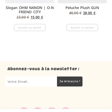
Slogan OHM NANON | O-N
Peluche Plush GUN
FRIEND CITY
48,00
€
38,00
€
23,00
€
15,00
€
Ajouter au panier
Ajouter au panier
Abonnez-vous à la newsletter :
Je m'inscris !