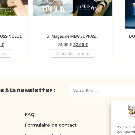
BOSS-NOEUL
U! Magazine MEW SUPPASIT
DO
0
€
24,00
€
22,00
€
ions
Choix des options
 à la newsletter :
FAQ
Formulaire de contact
Pour offrir 
pour stocker