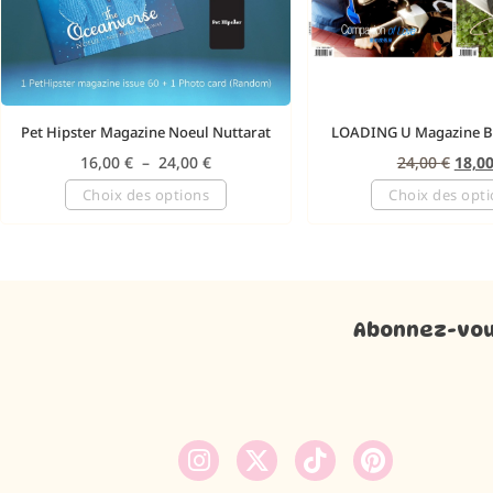
Pet Hipster Magazine Noeul Nuttarat
LOADING U Magazine 
16,00
€
–
24,00
€
24,00
€
18,0
Choix des options
Choix des opt
Abonnez-vous