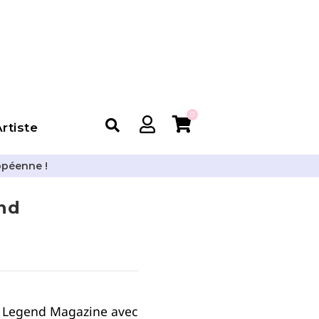
0
rtiste
opéenne !
nd
e Legend Magazine avec