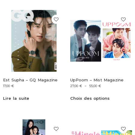
Est Supha – GQ Magazine
UpPoom – Mist Magazine
17,00
€
27,00
€
–
55,00
€
Lire la suite
Choix des options