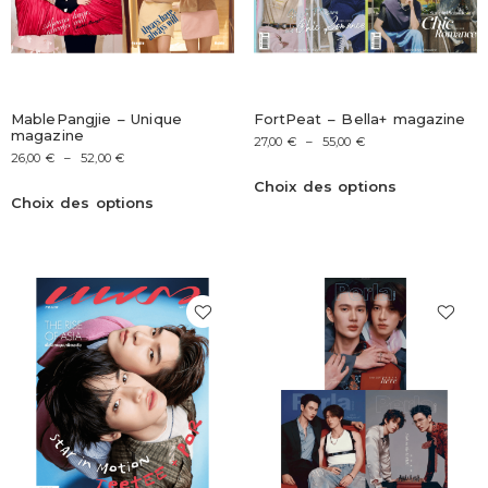
MablePangjie – Unique
FortPeat – Bella+ magazine
magazine
27,00
€
–
55,00
€
26,00
€
–
52,00
€
Choix des options
Choix des options