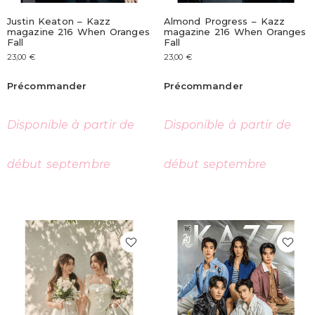
Justin Keaton – Kazz
Almond Progress – Kazz
magazine 216 When Oranges
magazine 216 When Oranges
Fall
Fall
23,00
€
23,00
€
Précommander
Précommander
Disponible à partir de
Disponible à partir de
début septembre
début septembre