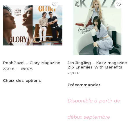
PoohPavel – Glory Magazine
Jan JingJing – Kazz magazine
216 Enemies With Benefits
27,00
€
–
68,00
€
23,00
€
Choix des options
Précommander
Disponible à partir de
début septembre