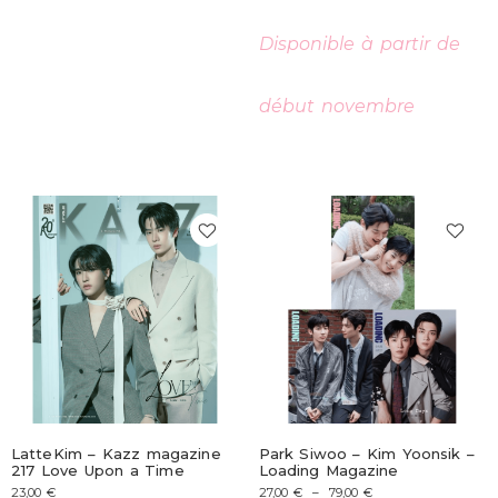
Disponible à partir de
début novembre
LatteKim – Kazz magazine
Park Siwoo – Kim Yoonsik –
217 Love Upon a Time
Loading Magazine
23,00
€
27,00
€
–
79,00
€