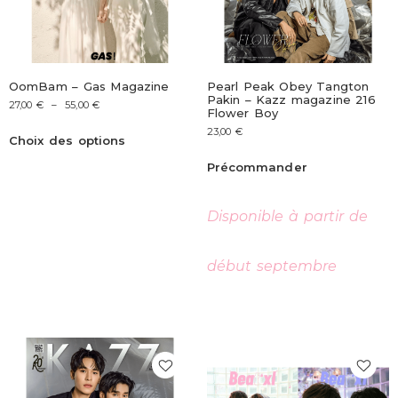
OomBam – Gas Magazine
Pearl Peak Obey Tangton
Pakin – Kazz magazine 216
27,00
€
–
55,00
€
Flower Boy
23,00
€
Choix des options
Précommander
Disponible à partir de
début septembre