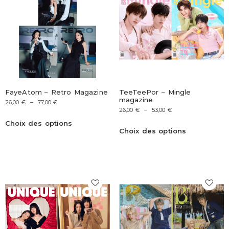
FayeAtom – Retro Magazine
TeeTeePor – Mingle
magazine
26,00
€
–
77,00
€
26,00
€
–
53,00
€
Choix des options
Choix des options