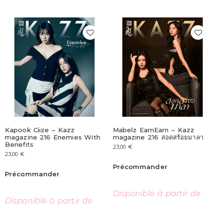
Kapook Ciize – Kazz
Mabelz EarnEarn – Kazz
magazine 216 Enemies With
magazine 216 สอดสร้อยมาลา
Benefits
23,00
€
23,00
€
Précommander
Précommander
Disponible à partir de
Disponible à partir de