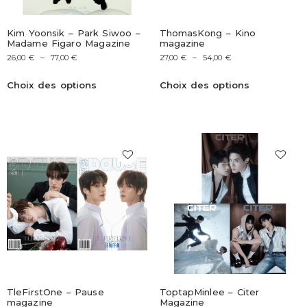
Kim Yoonsik – Park Siwoo –
ThomasKong – Kino
Madame Figaro Magazine
magazine
26,00
€
–
77,00
€
27,00
€
–
54,00
€
Choix des options
Choix des options
TleFirstOne – Pause
ToptapMinlee – Citer
magazine
Magazine