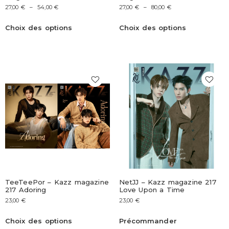
27,00
€
–
54,00
€
27,00
€
–
80,00
€
Choix des options
Choix des options
TeeTeePor – Kazz magazine
NetJJ – Kazz magazine 217
217 Adoring
Love Upon a Time
23,00
€
23,00
€
Choix des options
Précommander