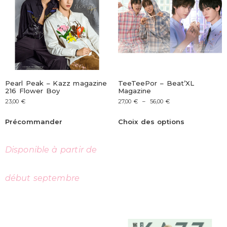
Pearl Peak – Kazz magazine
TeeTeePor – Beat’XL
216 Flower Boy
Magazine
23,00
€
27,00
€
–
56,00
€
Précommander
Choix des options
Disponible à partir de
début septembre