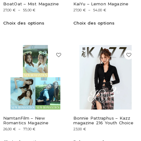
BoatOat – Mist Magazine
KaiYu – Lemon Magazine
27,00
€
–
55,00
€
27,00
€
–
54,00
€
Choix des options
Choix des options
NamtanFilm – New
Bonnie Pattraphus – Kazz
Romantics Magazine
magazine 216 Youth Choice
26,00
€
–
77,00
€
23,00
€