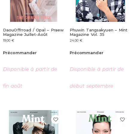
DaouOffrroad / Opal – Praew
Phuwin Tangsakyuen – Mint
Magazine Juillet-Août
Magazine Vol. 35
19,00
€
24,00
€
Précommander
Précommander
Disponible à partir de
Disponible à partir de
fin août
début septembre