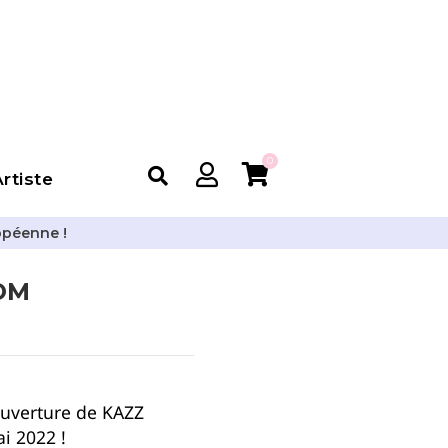
0
rtiste
opéenne !
OM
uverture de KAZZ
i 2022 !