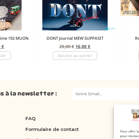
zine 192 MUON
DONT Journal MEW SUPPASIT
R
0
€
20,00
€
16,00
€
ier
Ajouter au panier
 à la newsletter :
FAQ
Formulaire de contact
Pour offrir 
pour stocker