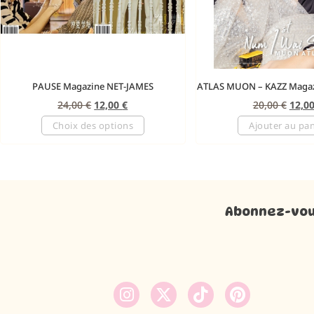
PAUSE Magazine NET-JAMES
ATLAS MUON – KAZZ Maga
24,00
€
12,00
€
20,00
€
12,0
Choix des options
Ajouter au pan
Abonnez-vous