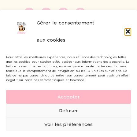
Gérer le consentement
FAQ
aux cookies
Formulaire de contact
Pour offrir les meilleures expériences, nous utilisons des technologies telles
Livraisons et retours
que les cookies pour stocker et/ou accéder aux informations des appareils. Le
fait de consentir à ces technologies nous permettra de traiter des données
Mon compte
telles que le comportement de navigation ou les ID uniques sur ce site. Le
fait de ne pas consentir ou de retirer son consentement peut avoir un effet
négatif sur certaines caractéristiques et fonctions.
Carte cadeau
Accepter
Politique de confidentialité
Refuser
Mentions légales - CGV
Voir les préférences