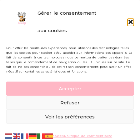
Gérer le consentement
FAQ
aux cookies
Formulaire de contact
Pour offrir les meilleures expériences, nous utilisons des technologies telles
Livraisons et retours
que les cookies pour stocker et/ou accéder aux informations des appareils. Le
fait de consentir à ces technologies nous permettra de traiter des données
Mon compte
telles que le comportement de navigation ou les ID uniques sur ce site. Le
fait de ne pas consentir ou de retirer son consentement peut avoir un effet
négatif sur certaines caractéristiques et fonctions.
Carte cadeau
Accepter
Politique de confidentialité
Refuser
Mentions légales - CGV
Voir les préférences
© AIKOP 2026, tous droits réservés.
Politique de cookies
Politique de confidentialité