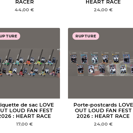
RACER
HEART RACE
44,00
€
24,00
€
UPTURE
RUPTURE
tiquette de sac LOVE
Porte-postcards LOV
UT LOUD FAN FEST
OUT LOUD FAN FEST
2026 : HEART RACE
2026 : HEART RACE
17,00
€
24,00
€