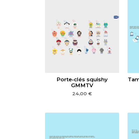
Porte‑clés squishy
Tam
GMMTV
24,00
€