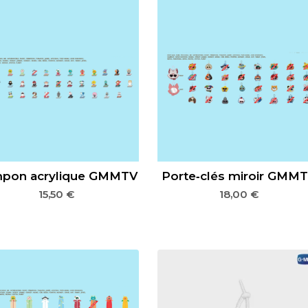
pon acrylique GMMTV
Porte‑clés miroir GMM
15,50
€
18,00
€