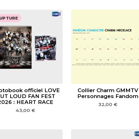
UPTURE
otobook officiel LOVE
Collier Charm GMMTV
UT LOUD FAN FEST
Personnages Fandom
2026 : HEART RACE
32,00
€
43,00
€