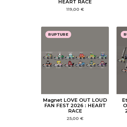
HEART RACE
119,00
€
RUPTURE
R
Magnet LOVE OUT LOUD
E
FAN FEST 2026 : HEART
O
RACE
25,00
€