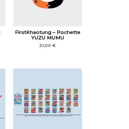
t
FirstKhaotung – Pochette
YUZU MUMU
31,00
€