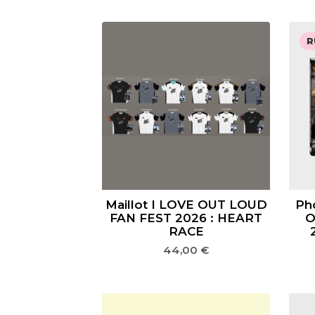
R
Maillot I LOVE OUT LOUD
Ph
FAN FEST 2026 : HEART
O
RACE
44,00
€