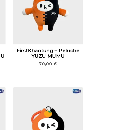
-
FirstKhaotung – Peluche
MU
YUZU MUMU
70,00
€