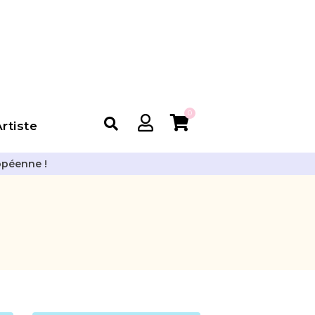
0
rtiste
opéenne !