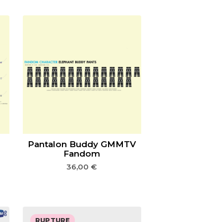
Pantalon Buddy GMMTV
Fandom
36,00
€
RUPTURE