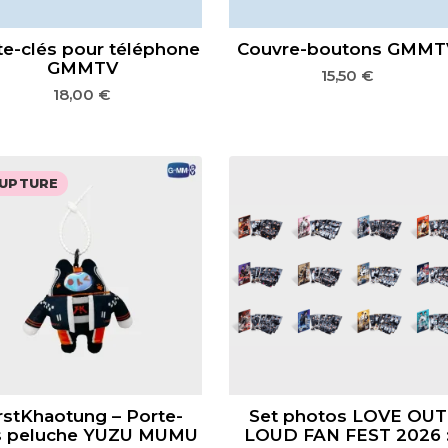
te-clés pour téléphone
Couvre-boutons GMMT
GMMTV
15,50
€
18,00
€
UPTURE
rstKhaotung – Porte-
Set photos LOVE OUT
s peluche YUZU MUMU
LOUD FAN FEST 2026 