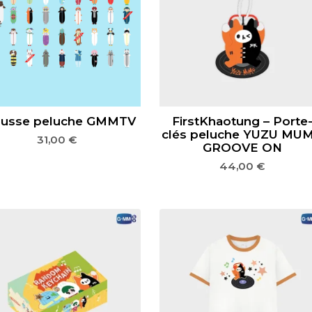
ousse peluche GMMTV
FirstKhaotung – Porte
clés peluche YUZU MU
31,00
€
GROOVE ON
44,00
€