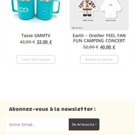
Tasse GMMTV
Earth – Oreiller FEEL FAN
FUN CAMPING CONCERT
42,00
€
32,00
€
52,00
€
40,00
€
Choix des options
Ajouter au panier
Abonnez-vous à la newsletter :
Je m'inscris !