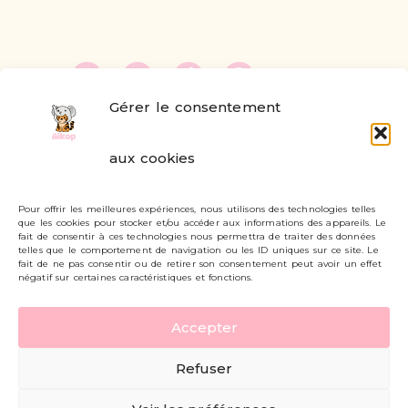
Gérer le consentement
FAQ
aux cookies
Formulaire de contact
Pour offrir les meilleures expériences, nous utilisons des technologies telles
Livraisons et retours
que les cookies pour stocker et/ou accéder aux informations des appareils. Le
fait de consentir à ces technologies nous permettra de traiter des données
Mon compte
telles que le comportement de navigation ou les ID uniques sur ce site. Le
fait de ne pas consentir ou de retirer son consentement peut avoir un effet
négatif sur certaines caractéristiques et fonctions.
Carte cadeau
Accepter
Politique de confidentialité
Refuser
Mentions légales - CGV