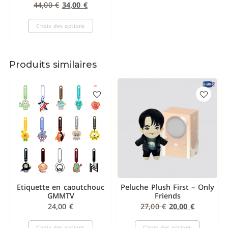
44,00
€
34,00
€
Choix des options
Produits similaires
Etiquette en caoutchouc
Peluche Plush First – Only
GMMTV
Friends
24,00
€
27,00
€
20,00
€
Choix des options
Choix des options