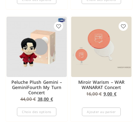
Peluche Plush Gemini –
Miroir Warism – WAR
GeminiFourth My Turn
WANARAT Concert
Concert
16,00
€
9,00
€
44,00
€
38,00
€
Choix des options
Ajouter au panier