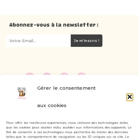
Abonnez-vous à la newsletter :
Je m'inscris !
Gérer le consentement
FAQ
aux cookies
Formulaire de contact
Pour offrir les meilleures expériences, nous utilisons des technologies telles
Livraisons et retours
que les cookies pour stocker et/ou accéder aux informations des appareils. Le
fait de consentir à ces technologies nous permettra de traiter des données
Mon compte
telles que le comportement de navigation ou les ID uniques sur ce site. Le