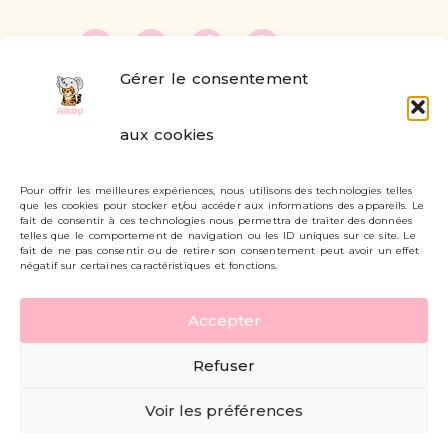
Gérer le consentement
FAQ
aux cookies
Formulaire de contact
Pour offrir les meilleures expériences, nous utilisons des technologies telles
Livraisons et retours
que les cookies pour stocker et/ou accéder aux informations des appareils. Le
fait de consentir à ces technologies nous permettra de traiter des données
Mon compte
telles que le comportement de navigation ou les ID uniques sur ce site. Le
fait de ne pas consentir ou de retirer son consentement peut avoir un effet
négatif sur certaines caractéristiques et fonctions.
Carte cadeau
Accepter
Politique de confidentialité
Refuser
Mentions légales - CGV
Voir les préférences