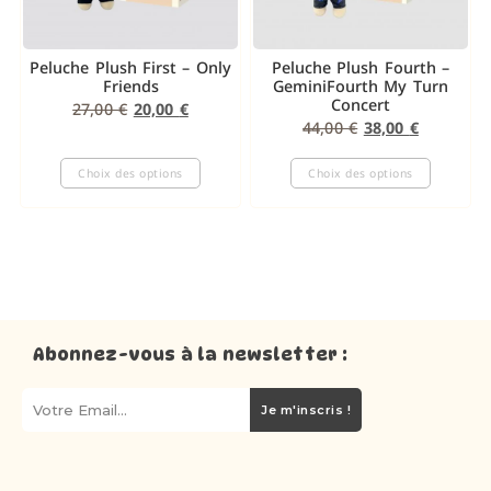
Peluche Plush First – Only
Peluche Plush Fourth –
Friends
GeminiFourth My Turn
Concert
27,00
€
20,00
€
44,00
€
38,00
€
Choix des options
Choix des options
Abonnez-vous à la newsletter :
Je m'inscris !