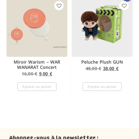
Miroir Warism – WAR
Peluche Plush GUN
WANARAT Concert
48,00
€
38,00
€
16,00
€
9,00
€
Ajouter au panier
Ajouter au panier
Abonnez-vous à la newsletter :