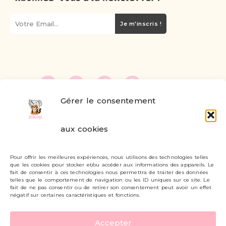
Je m'inscris !
Gérer le consentement
FAQ
aux cookies
Formulaire de contact
Pour offrir les meilleures expériences, nous utilisons des technologies telles
Livraisons et retours
que les cookies pour stocker et/ou accéder aux informations des appareils. Le
fait de consentir à ces technologies nous permettra de traiter des données
Mon compte
telles que le comportement de navigation ou les ID uniques sur ce site. Le
fait de ne pas consentir ou de retirer son consentement peut avoir un effet
négatif sur certaines caractéristiques et fonctions.
Carte cadeau
Accepter