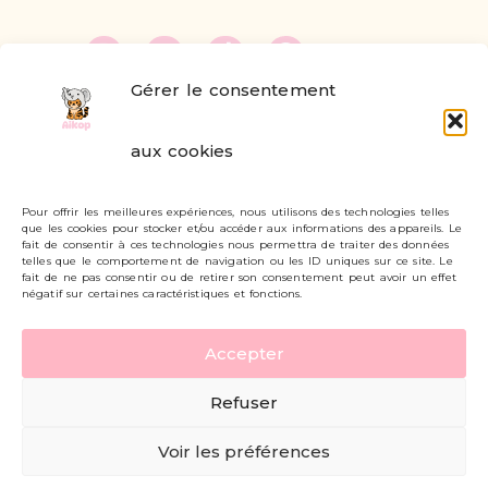
Gérer le consentement
FAQ
aux cookies
Formulaire de contact
Pour offrir les meilleures expériences, nous utilisons des technologies telles
Livraisons et retours
que les cookies pour stocker et/ou accéder aux informations des appareils. Le
fait de consentir à ces technologies nous permettra de traiter des données
Mon compte
telles que le comportement de navigation ou les ID uniques sur ce site. Le
fait de ne pas consentir ou de retirer son consentement peut avoir un effet
négatif sur certaines caractéristiques et fonctions.
Carte cadeau
Accepter
Politique de confidentialité
Refuser
Mentions légales - CGV
Voir les préférences