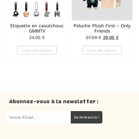
Etiquette en caoutchouc
Peluche Plush First – Only
GMMTV
Friends
24,00
€
27,00
€
20,00
€
Choix des options
Choix des options
Abonnez-vous à la newsletter :
Je m'inscris !