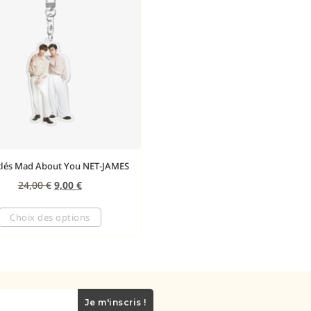
clés Mad About You NET-JAMES
24,00
€
9,00
€
Choix des options
Je m'inscris !