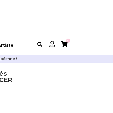
0
rtiste
opéenne !
és
CER