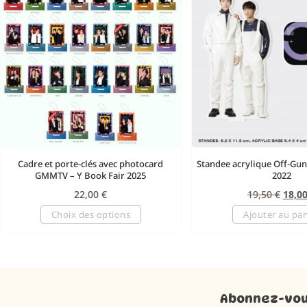
Cadre et porte-clés avec photocard
Standee acrylique Off-Gu
GMMTV – Y Book Fair 2025
2022
22,00
€
19,50
€
18,0
Choix des options
Ajouter au pan
Abonnez-vous