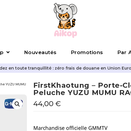
p
Nouveautés
Promotions
Par A
z en toute tranquillité : zéro frais de douane en Union Eur
FirstKhaotung – Porte-Cl
luche YUZU MUMU
Peluche YUZU MUMU RA
44,00
€
Marchandise officielle GMMTV