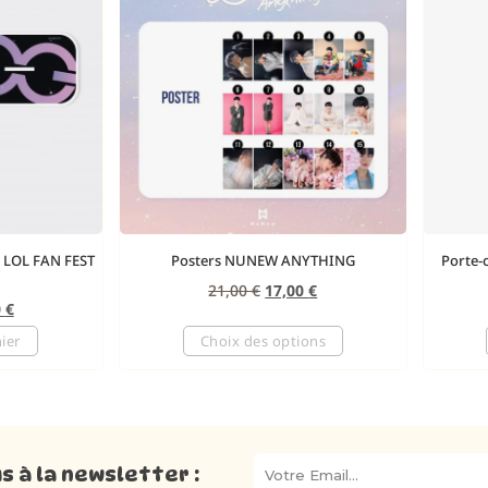
n LOL FAN FEST
Posters NUNEW ANYTHING
Porte-
21,00
€
17,00
€
0
€
ier
Choix des options
 à la newsletter :