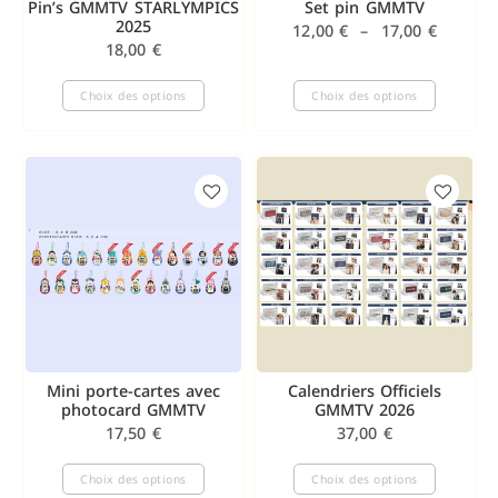
Pin’s GMMTV STARLYMPICS
Set pin GMMTV
2025
12,00
€
–
17,00
€
18,00
€
Choix des options
Choix des options
Mini porte-cartes avec
Calendriers Officiels
photocard GMMTV
GMMTV 2026
17,50
€
37,00
€
Choix des options
Choix des options