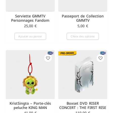
Serviette GMMTV
Passeport de Collection
Personnages Fandom
GMMTV
25,00
€
5,00
€
Ajouter au panier
Choix des options
KristSingto – Porte-clés
Boxset DVD RISER
peluche KING MAN
CONCERT : THE FIRST RISE
41,00
€
119,00
€