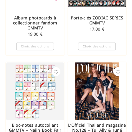
Album photocards à
Porte-clés ZODIAC SERIES
collectionner fandom
GMMTV
GMMTV
17,00
€
19,00
€
Choix des options
Choix des options
Bloc-notes autocollant
L’Officiel Thailand magazine
GMMTV – Naiin Book Fair
No.128 – Tu, Ally & Juné