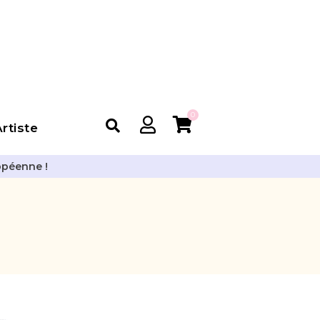
0
rtiste
opéenne !