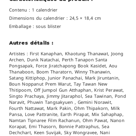
Contenu : 1 calendrier
Dimensions du calendrier : 24,5 × 18,4 cm
Emballage : sous blister
Autres détails :
Artistes :
First Kanaphan,
Khaotung Thanawat,
Joong
Archen,
Dunk Natachai,
Perth Tanapon
Santa
Pongsapak,
Force Jiratchapong
Book Kasidet
,
Aou
Thanaboon, Boom Tharatorn,
Winny Thanawin,
Satang Kittiphop,
Junior Panachai, Mark Jiruntanin
,
Boun Noppanut
Prem Warut,
Tay Tawan
New
Thitipoom,
Off Jumpol
Gun Atthaphan,
Krist Perawat,
Singto Prachaya,
Jimmy Jitaraphol, Sea Tawinan,
Pond
Naravit, Phuwin Tangsakyuen ,
Gemini Norawit,
Fourth Nattawat,
Mark Pakin, Ohm Thipakorn,
Milk
Pansa, Love Pattranite,
Earth Pirapat, Mix Sahaphap,
Namtan Tipnaree Film Rachanun, Ohm Pawat, Nanon
Korapat,
Emi Thasorn, Bonnie Pattraphus,
Sea
Dechchart, Keen Suvijak,
Sky Wongravee, Nani