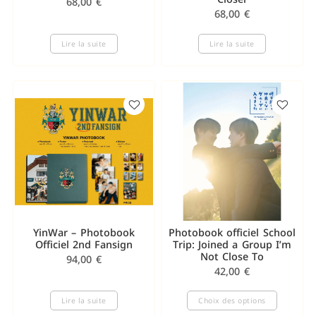
68,00
€
68,00
€
Lire la suite
Lire la suite
YinWar – Photobook
Photobook officiel School
Officiel 2nd Fansign
Trip: Joined a Group I’m
Not Close To
94,00
€
42,00
€
Lire la suite
Choix des options