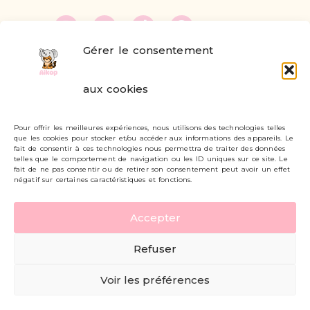
Gérer le consentement
FAQ
aux cookies
Formulaire de contact
Pour offrir les meilleures expériences, nous utilisons des technologies telles
Livraisons et retours
que les cookies pour stocker et/ou accéder aux informations des appareils. Le
fait de consentir à ces technologies nous permettra de traiter des données
Mon compte
telles que le comportement de navigation ou les ID uniques sur ce site. Le
fait de ne pas consentir ou de retirer son consentement peut avoir un effet
négatif sur certaines caractéristiques et fonctions.
Carte cadeau
Accepter
Politique de confidentialité
Refuser
Mentions légales - CGV
Voir les préférences