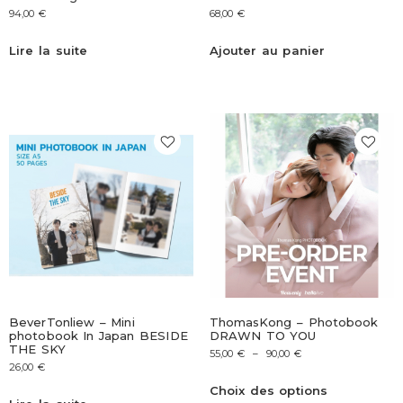
94,00
€
68,00
€
Lire la suite
Ajouter au panier
BeverTonliew – Mini
ThomasKong – Photobook
photobook In Japan BESIDE
DRAWN TO YOU
THE SKY
55,00
€
–
90,00
€
26,00
€
Choix des options