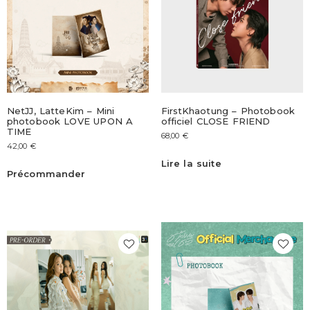
NetJJ, LatteKim – Mini
FirstKhaotung – Photobook
photobook LOVE UPON A
officiel CLOSE FRIEND
TIME
68,00
€
42,00
€
Lire la suite
Précommander