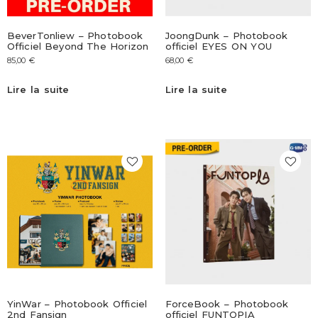
BeverTonliew – Photobook
JoongDunk – Photobook
Officiel Beyond The Horizon
officiel EYES ON YOU
85,00
€
68,00
€
Lire la suite
Lire la suite
YinWar – Photobook Officiel
ForceBook – Photobook
2nd Fansign
officiel FUNTOPIA