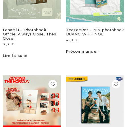
LenaMiu – Photobook
TeeTeePor – Mini photobook
Officiel Always Close, Then
DUANG WITH YOU
Closer
42,00
€
68,00
€
Précommander
Lire la suite