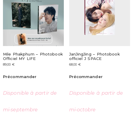
Mile Phakphum – Photobook
JanJingJing – Photobook
Officiel MY LIFE
officiel J SPACE
89,00
€
68,00
€
Précommander
Précommander
Disponible à partir de
Disponible à partir de
mi-septembre
mi-octobre