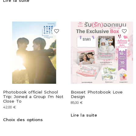
Lire la suite
Photobook officiel School
Boxset Photobook Love
Trip: Joined a Group I’m Not
Design
Close To
85,00
€
42,00
€
Lire la suite
Choix des options