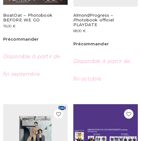
BoatOat – Photobook
AlmondProgress –
BEFORE WE GO
Photobook officiel
PLAYDATE
76,00
€
68,00
€
Précommander
Précommander
Disponible à partir de
Disponible à partir de
fin septembre
fin octobre