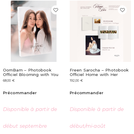
OomBam – Photobook
Freen Sarocha – Photobook
Officiel Blooming with You
Officiel Home with Her
68,00
€
192,00
€
Précommander
Précommander
Disponible à partir de
Disponible à partir de
début septembre
début/mi-août