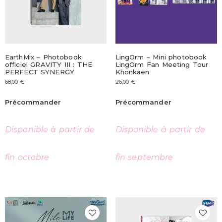
EarthMix – Photobook
LingOrm – Mini photobook
officiel GRAVITY III : THE
LingOrm Fan Meeting Tour
PERFECT SYNERGY
Khonkaen
68,00
€
26,00
€
Précommander
Précommander
Disponible à partir de
Disponible à partir de
fin octobre
fin septembre