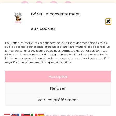
Gérer le consentement
FAQ
aux cookies
Formulaire de contact
Pour offrir les meilleures expériences, nous utilisons des technologies telles
Livraisons et retours
que les cookies pour stocker et/ou accéder aux informations des appareils. Le
fait de consentir à ces technologies nous permettra de traiter des données
Mon compte
telles que le comportement de navigation ou les ID uniques sur ce site. Le
fait de ne pas consentir ou de retirer son consentement peut avoir un effet
négatif sur certaines caractéristiques et fonctions.
Carte cadeau
Accepter
Politique de confidentialité
Refuser
Mentions légales - CGV
Voir les préférences
© AIKOP 2026, tous droits réservés.
Politique de cookies
Politique de confidentialité