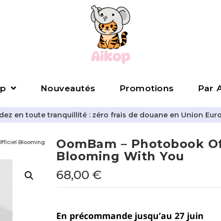
p
Nouveautés
Promotions
Par A
z en toute tranquillité : zéro frais de douane en Union Eur
OomBam – Photobook Off
ficiel Blooming
Blooming With You
68,00
€
En précommande jusqu’au 27 juin