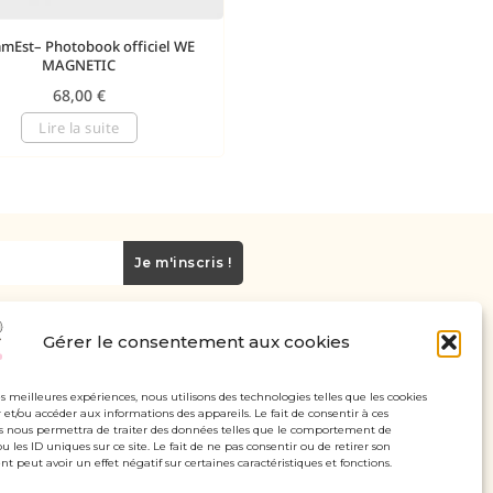
amEst– Photobook officiel WE
MAGNETIC
68,00
€
Lire la suite
Je m'inscris !
Gérer le consentement aux cookies
Carte cadeau
Politique de confidentialité
les meilleures expériences, nous utilisons des technologies telles que les cookies
 et/ou accéder aux informations des appareils. Le fait de consentir à ces
Mentions légales - CGV
s nous permettra de traiter des données telles que le comportement de
u les ID uniques sur ce site. Le fait de ne pas consentir ou de retirer son
 peut avoir un effet négatif sur certaines caractéristiques et fonctions.