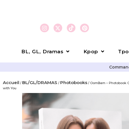
BL, GL, Dramas
Kpop
Tpo
Commande
Accueil
BL/GL/DRAMAS
Photobooks
/
/
/ OomBam – Photobook Of
with You