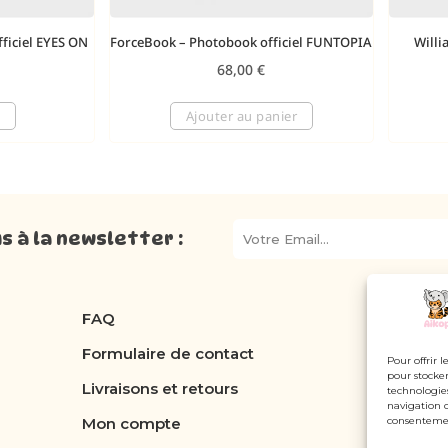
ficiel EYES ON
ForceBook – Photobook officiel FUNTOPIA
Willi
68,00
€
Ajouter au panier
 à la newsletter :
FAQ
Formulaire de contact
Pour offrir 
pour stocker
Livraisons et retours
technologie
navigation o
Mon compte
consentement