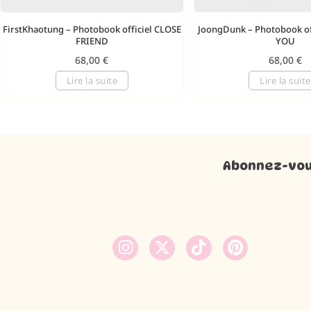
FirstKhaotung – Photobook officiel CLOSE
JoongDunk – Photobook of
FRIEND
YOU
68,00
€
68,00
€
Lire la suite
Lire la suite
Abonnez-vous