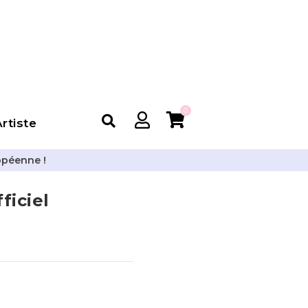
0
rtiste
opéenne !
iciel