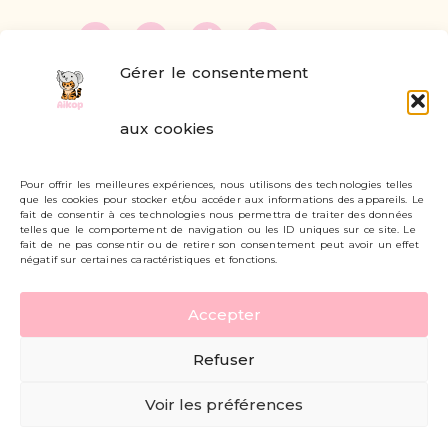
Gérer le consentement
FAQ
aux cookies
Formulaire de contact
Pour offrir les meilleures expériences, nous utilisons des technologies telles
Livraisons et retours
que les cookies pour stocker et/ou accéder aux informations des appareils. Le
fait de consentir à ces technologies nous permettra de traiter des données
Mon compte
telles que le comportement de navigation ou les ID uniques sur ce site. Le
fait de ne pas consentir ou de retirer son consentement peut avoir un effet
négatif sur certaines caractéristiques et fonctions.
Carte cadeau
Accepter
Politique de confidentialité
Refuser
Mentions légales - CGV
Voir les préférences