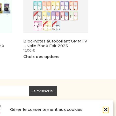
Bloc-notes autocollant GMMTV
ok
– Naiin Book Fair 2025
15,00
€
Choix des options
Je m'inscris !
Gérer le consentement aux cookies
Carte cadeau