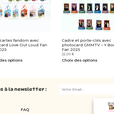
cartes fandom avec
Cadre et porte-clés avec
card Love Out Loud Fan
photocard GMMTV – Y Bo
2025
Fair 2025
22,00
€
des options
Choix des options
 à la newsletter :
FAQ