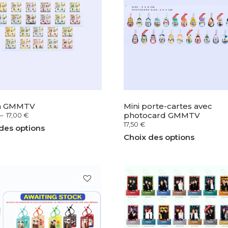
in GMMTV
Mini porte-cartes avec
photocard GMMTV
–
17,00
€
17,50
€
des options
Choix des options