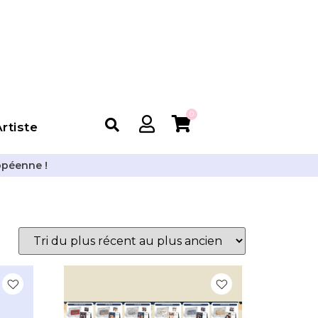
0
rtiste
opéenne !