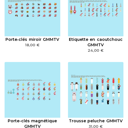
Porte‑clés miroir GMMTV
Etiquette en caoutchouc
GMMTV
18,00
€
24,00
€
Porte-clés magnétique
Trousse peluche GMMTV
GMMTV
31,00
€