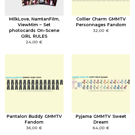
MilkLove, NamtanFilm,
Collier Charm GMMTV
ViewMim – Set
Personnages Fandom
photocards On-Scene
32,00
€
GIRL RULES
24,00
€
Pantalon Buddy GMMTV
Pyjama GMMTV Sweet
Fandom
Dream
36,00
€
64,00
€