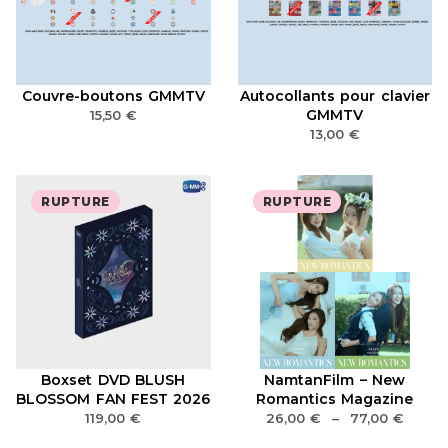
Couvre-boutons GMMTV
Autocollants pour clavier
GMMTV
15,50
€
13,00
€
RUPTURE
RUPTURE
Boxset DVD BLUSH
NamtanFilm – New
BLOSSOM FAN FEST 2026
Romantics Magazine
119,00
€
26,00
€
–
77,00
€