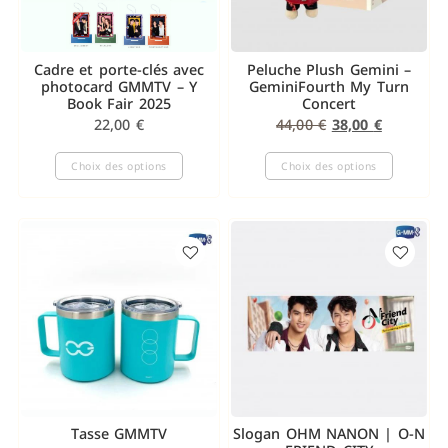
Cadre et porte-clés avec
Peluche Plush Gemini –
photocard GMMTV – Y
GeminiFourth My Turn
Book Fair 2025
Concert
22,00
€
44,00
€
38,00
€
Choix des options
Choix des options
Tasse GMMTV
Slogan OHM NANON | O-N