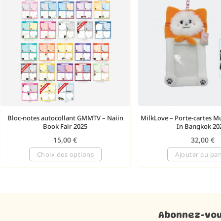
Bloc-notes autocollant GMMTV – Naiin
MilkLove – Porte-cartes 
Book Fair 2025
In Bangkok 20
15,00
€
32,00
€
Choix des options
Ajouter au pan
Abonnez-vous