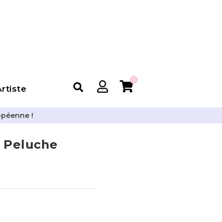
0
rtiste
opéenne !
s Peluche