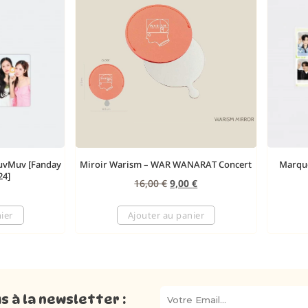
MuvMuv [Fanday
Miroir Warism – WAR WANARAT Concert
Marque
24]
16,00
€
9,00
€
ier
Ajouter au panier
 à la newsletter :