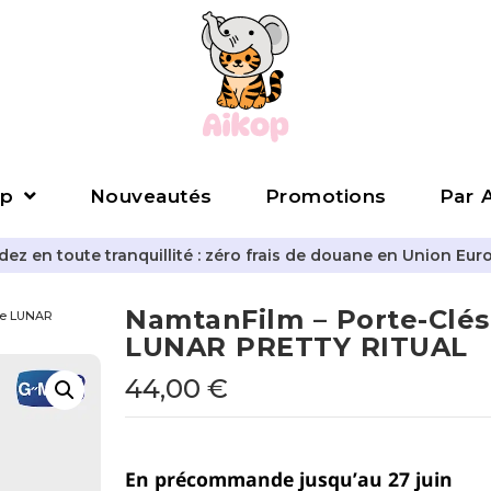
p
Nouveautés
Promotions
Par A
z en toute tranquillité : zéro frais de douane en Union Eur
NamtanFilm – Porte-Clé
he LUNAR
LUNAR PRETTY RITUAL
44,00
€
En précommande jusqu’au 27 juin