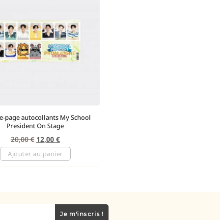
-page autocollants My School
President On Stage
20,00
€
12,00
€
Ajouter au panier
Je m'inscris !