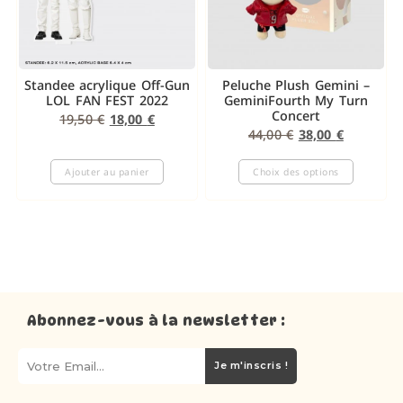
Standee acrylique Off-Gun
Peluche Plush Gemini –
LOL FAN FEST 2022
GeminiFourth My Turn
Concert
19,50
€
18,00
€
44,00
€
38,00
€
Ajouter au panier
Choix des options
Abonnez-vous à la newsletter :
Je m'inscris !