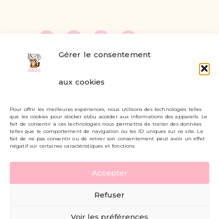
Gérer le consentement
FAQ
aux cookies
Formulaire de contact
Pour offrir les meilleures expériences, nous utilisons des technologies telles
Livraisons et retours
que les cookies pour stocker et/ou accéder aux informations des appareils. Le
fait de consentir à ces technologies nous permettra de traiter des données
Mon compte
telles que le comportement de navigation ou les ID uniques sur ce site. Le
fait de ne pas consentir ou de retirer son consentement peut avoir un effet
négatif sur certaines caractéristiques et fonctions.
Carte cadeau
Accepter
Politique de confidentialité
Refuser
Mentions légales - CGV
Voir les préférences