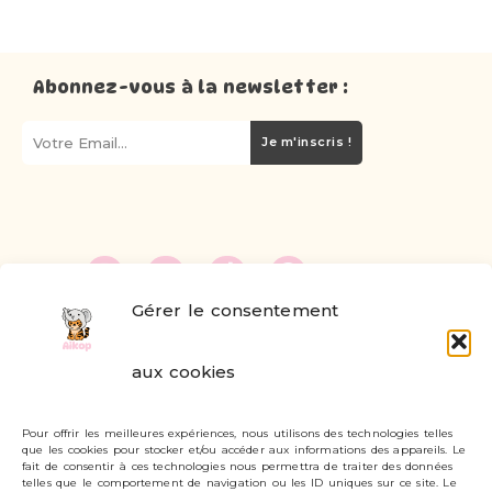
Abonnez-vous à la newsletter :
Je m'inscris !
Gérer le consentement
FAQ
aux cookies
Formulaire de contact
Pour offrir les meilleures expériences, nous utilisons des technologies telles
Livraisons et retours
que les cookies pour stocker et/ou accéder aux informations des appareils. Le
fait de consentir à ces technologies nous permettra de traiter des données
Mon compte
telles que le comportement de navigation ou les ID uniques sur ce site. Le