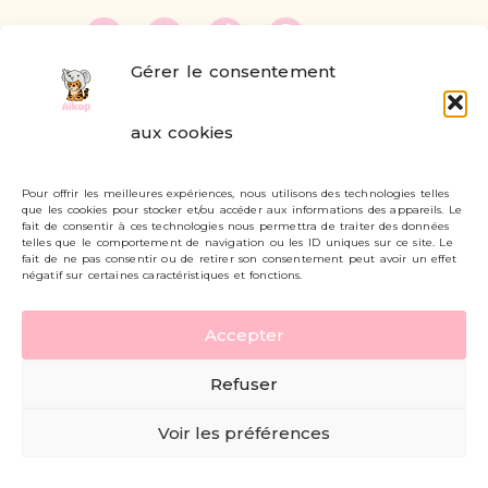
Gérer le consentement
FAQ
aux cookies
Formulaire de contact
Pour offrir les meilleures expériences, nous utilisons des technologies telles
Livraisons et retours
que les cookies pour stocker et/ou accéder aux informations des appareils. Le
fait de consentir à ces technologies nous permettra de traiter des données
Mon compte
telles que le comportement de navigation ou les ID uniques sur ce site. Le
fait de ne pas consentir ou de retirer son consentement peut avoir un effet
négatif sur certaines caractéristiques et fonctions.
Carte cadeau
Accepter
Politique de confidentialité
Refuser
Mentions légales - CGV
Voir les préférences