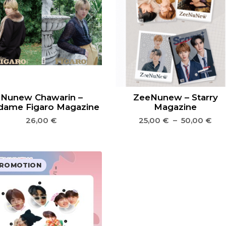
Nunew Chawarin –
ZeeNunew – Starry
ame Figaro Magazine
Magazine
26,00
€
25,00
€
–
50,00
€
ROMOTION