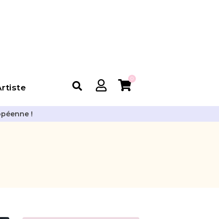
0
rtiste
opéenne !