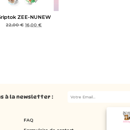
Griptok ZEE-NUNEW
22,00
€
16,00
€
 à la newsletter :
FAQ