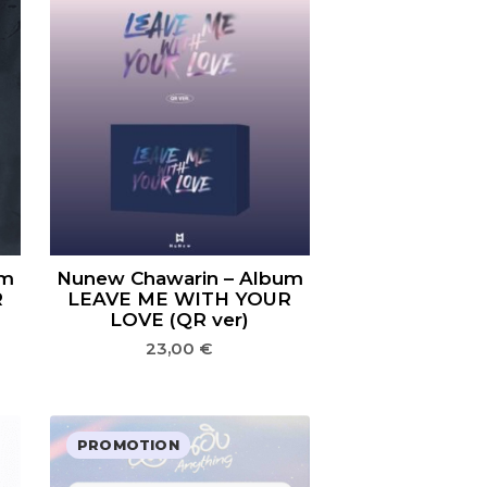
um
Nunew Chawarin – Album
R
LEAVE ME WITH YOUR
LOVE (QR ver)
23,00
€
PROMOTION