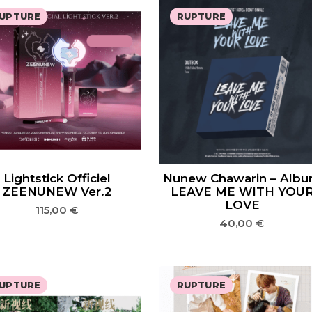
UPTURE
RUPTURE
Lightstick Officiel
Nunew Chawarin – Alb
ZEENUNEW Ver.2
LEAVE ME WITH YOU
LOVE
115,00
€
40,00
€
UPTURE
RUPTURE