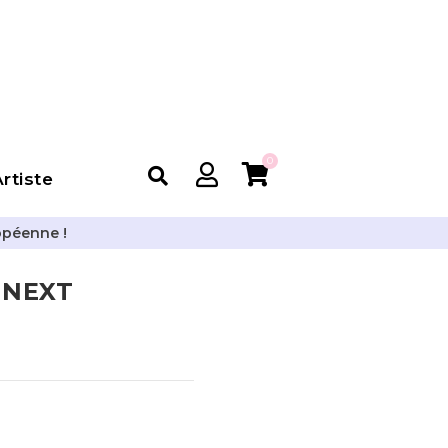
0
rtiste
opéenne !
 NEXT