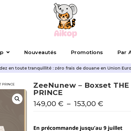
p
Nouveautés
Promotions
Par A
z en toute tranquillité : zéro frais de douane en Union Eur
ZeeNunew – Boxset THE
T PRINCE
PRINCE
149,00
€
–
153,00
€
En précommande jusqu’au 9 juillet