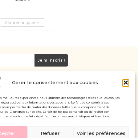
Ajouter au panier
Je m'inscris !
Gérer le consentement aux cookies
Carte cadeau
Politique de confidentialité
les meilleures expériences, nous utilisons des technologies telles que les cookies
 et/ou accéder aux informations des appareils. Le fait de consentir à ces
Mentions légales - CGV
s nous permettra de traiter des données telles que le comportement de
u les ID uniques sur ce site. Le fait de ne pas consentir ou de retirer son
 peut avoir un effet négatif sur certaines caractéristiques et fonctions.
cepter
Refuser
Voir les préférences