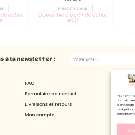
er
Précommander
r de début
Disponible à partir de début
e
août
 à la newsletter :
FAQ
Formulaire de contact
Pour offrir 
pour stocker
Livraisons et retours
technologie
navigation o
Mon compte
consentement
Ac