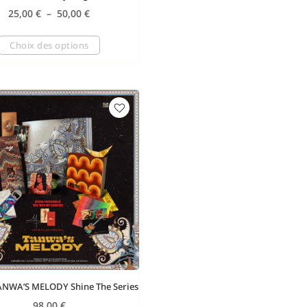
25,00
€
–
50,00
€
Choix des options
ANWA’S MELODY Shine The Series
98,00
€