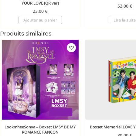
YOUR LOVE (QR ver)
52,00
€
23,00
€
Ajouter au panier
Lire la suite
Produits similaires
LookmheeSonya – Boxset LMSY BE MY
Boxset Memorial LOVE 
ROMANCE FANCON
80,00
€