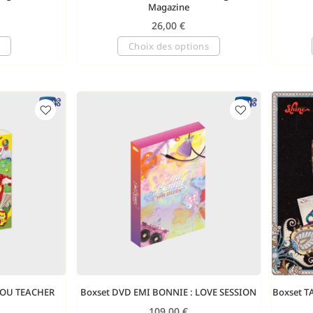
Magazine
26,00
€
Choix des options
YOU TEACHER
Boxset DVD EMI BONNIE : LOVE SESSION
Boxset T
109,00
€