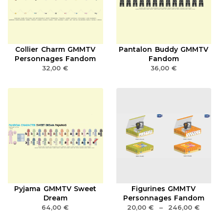
Collier Charm GMMTV
Pantalon Buddy GMMTV
Personnages Fandom
Fandom
32,00
€
36,00
€
Pyjama GMMTV Sweet
Figurines GMMTV
Dream
Personnages Fandom
64,00
€
20,00
€
–
246,00
€