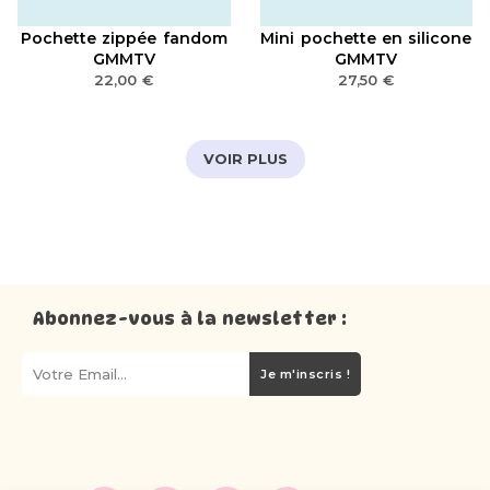
Pochette zippée fandom
Mini pochette en silicone
GMMTV
GMMTV
22,00
€
27,50
€
VOIR PLUS
Abonnez-vous à la newsletter :
Je m'inscris !