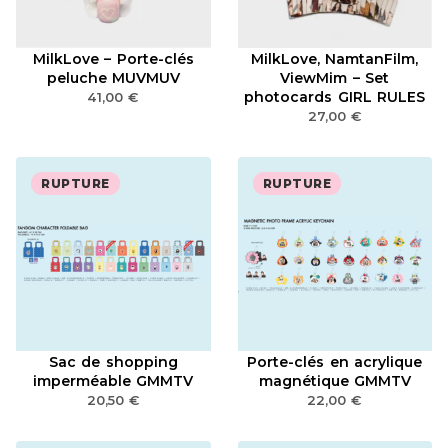
MilkLove – Porte-clés
MilkLove, NamtanFilm,
peluche MUVMUV
ViewMim – Set
photocards GIRL RULES
41,00
€
27,00
€
RUPTURE
RUPTURE
Sac de shopping
Porte-clés en acrylique
imperméable GMMTV
magnétique GMMTV
20,50
€
22,00
€