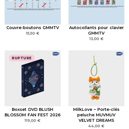
Couvre-boutons GMMTV
Autocollants pour clavier
GMMTV
15,50
€
13,00
€
RUPTURE
Boxset DVD BLUSH
MilkLove – Porte-clés
BLOSSOM FAN FEST 2026
peluche MUVMUV
VELVET DREAMS
119,00
€
44,00
€