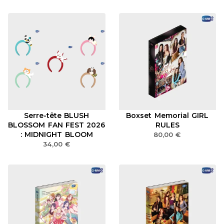
Serre-tête BLUSH
Boxset Memorial GIRL
BLOSSOM FAN FEST 2026
RULES
: MIDNIGHT BLOOM
80,00
€
34,00
€