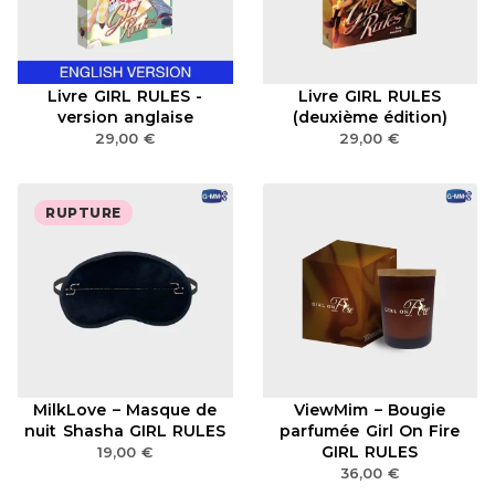
Livre GIRL RULES -
Livre GIRL RULES
version anglaise
(deuxième édition)
29,00
€
29,00
€
RUPTURE
MilkLove – Masque de
ViewMim – Bougie
nuit Shasha GIRL RULES
parfumée Girl On Fire
GIRL RULES
19,00
€
36,00
€