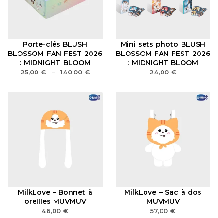
Porte-clés BLUSH
Mini sets photo BLUSH
BLOSSOM FAN FEST 2026
BLOSSOM FAN FEST 2026
: MIDNIGHT BLOOM
: MIDNIGHT BLOOM
25,00
€
–
140,00
€
24,00
€
MilkLove – Bonnet à
MilkLove – Sac à dos
oreilles MUVMUV
MUVMUV
46,00
€
57,00
€