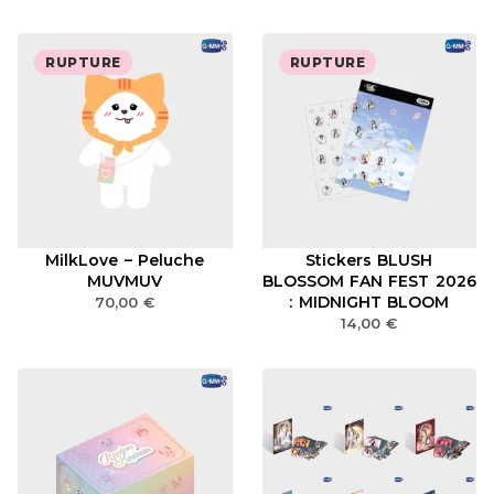
RUPTURE
RUPTURE
MilkLove – Peluche
Stickers BLUSH
MUVMUV
BLOSSOM FAN FEST 2026
: MIDNIGHT BLOOM
70,00
€
14,00
€