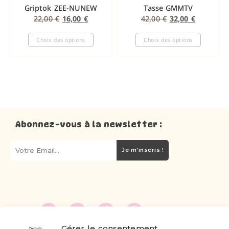
Griptok ZEE-NUNEW
Tasse GMMTV
22,00
€
16,00
€
42,00
€
32,00
€
Choix des options
Choix des options
Abonnez-vous à la newsletter :
Je m'inscris !
Gérer le consentement