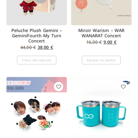
Peluche Plush Gemini –
Miroir Warism – WAR
GeminiFourth My Turn
WANARAT Concert
Concert
16,00
€
9,00
€
44,00
€
38,00
€
Choix des options
Ajouter au panier