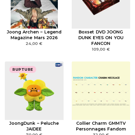
Joong Archen – Legend
Boxset DVD JOONG
Magazine Mars 2026
DUNK EYES ON YOU
FANCON
24,00
€
109,00
€
RUPTURE
JoongDunk – Peluche
Collier Charm GMMTV
JAIDEE
Personnages Fandom
70,00
€
32,00
€