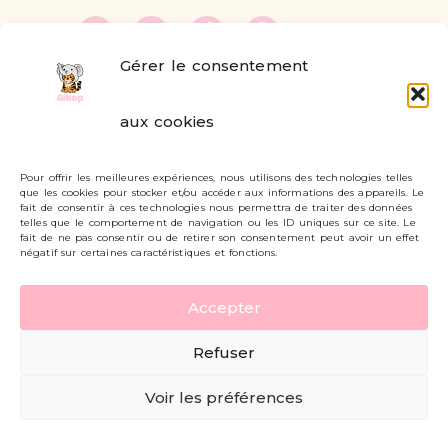
Gérer le consentement
FAQ
aux cookies
Formulaire de contact
Pour offrir les meilleures expériences, nous utilisons des technologies telles
Livraisons et retours
que les cookies pour stocker et/ou accéder aux informations des appareils. Le
fait de consentir à ces technologies nous permettra de traiter des données
Mon compte
telles que le comportement de navigation ou les ID uniques sur ce site. Le
fait de ne pas consentir ou de retirer son consentement peut avoir un effet
négatif sur certaines caractéristiques et fonctions.
Carte cadeau
Accepter
Politique de confidentialité
Refuser
Mentions légales - CGV
Voir les préférences