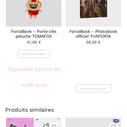
ForceBook – Porte-clés
ForceBook – Photobook
peluche TOMAFOX
officiel FUNTOPIA
41,00
€
68,00
€
Précommander
Disponible à partir de
mi/fin août
Ajouter au panier
Produits similaires