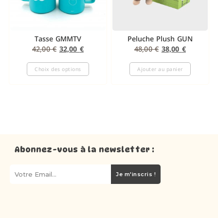
Tasse GMMTV
Peluche Plush GUN
42,00
€
32,00
€
48,00
€
38,00
€
Choix des options
Ajouter au panier
Abonnez-vous à la newsletter :
Je m'inscris !