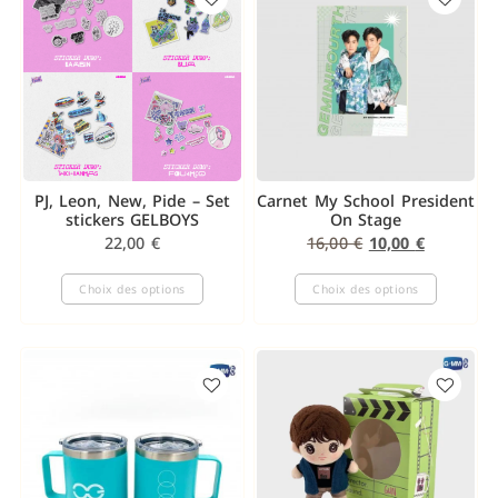
PJ, Leon, New, Pide – Set
Carnet My School President
stickers GELBOYS
On Stage
22,00
€
16,00
€
10,00
€
Choix des options
Choix des options