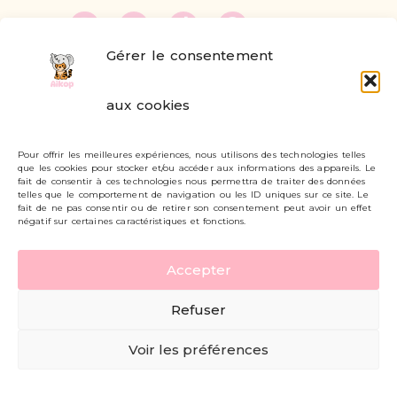
Gérer le consentement
FAQ
aux cookies
Formulaire de contact
Pour offrir les meilleures expériences, nous utilisons des technologies telles
Livraisons et retours
que les cookies pour stocker et/ou accéder aux informations des appareils. Le
fait de consentir à ces technologies nous permettra de traiter des données
Mon compte
telles que le comportement de navigation ou les ID uniques sur ce site. Le
fait de ne pas consentir ou de retirer son consentement peut avoir un effet
négatif sur certaines caractéristiques et fonctions.
Carte cadeau
Accepter
Politique de confidentialité
Refuser
Mentions légales - CGV
Voir les préférences