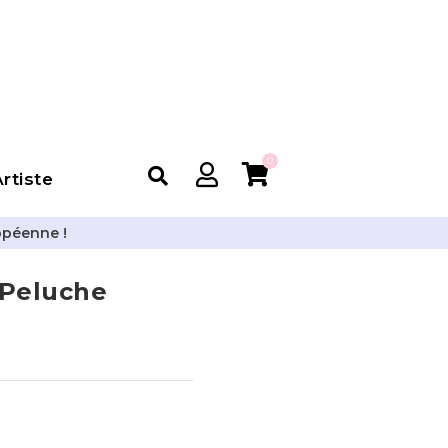
0
rtiste
opéenne !
 Peluche