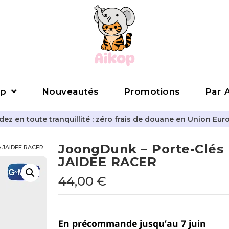
p
Nouveautés
Promotions
Par A
z en toute tranquillité : zéro frais de douane en Union Eur
JoongDunk – Porte-Clés
e JAIDEE RACER
JAIDEE RACER
44,00
€
En précommande jusqu’au 7 juin