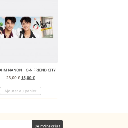
OHM NANON | O-N FRIEND CITY
23,00
€
15,00
€
Ajouter au panier
Je m'inscris !