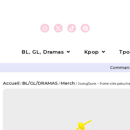
BL, GL, Dramas
Kpop
Tpo
Commande
Accueil
BL/GL/DRAMAS
Merch
/
/
/ JoongDunk – Porte-clés peluch