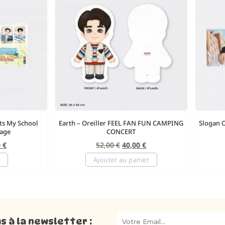
ts My School
Earth – Oreiller FEEL FAN FUN CAMPING
Slogan 
tage
CONCERT
0
€
52,00
€
40,00
€
Ajouter au panier
 à la newsletter :