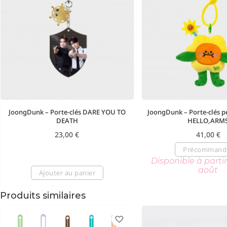
JoongDunk – Porte-clés DARE YOU TO
JoongDunk – Porte-clés p
DEATH
HELLO,ARM
23,00
€
41,00
€
Précommand
Disponible à partir
août
Ajouter au panier
Produits similaires