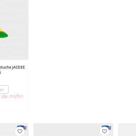
eluche JAIDEE
S
er
 de mi/fin