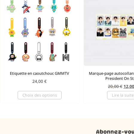
Etiquette en caoutchouc GMMTV
Marque-page autocollan
President On S
24,00
€
20,00
€
12,0
Choix des options
Lire la suite
Abonnez-vous