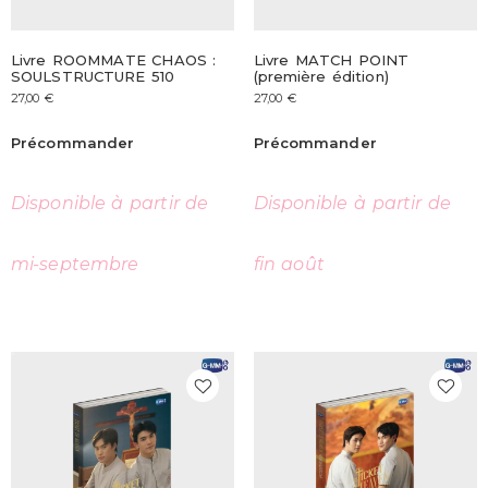
Livre ROOMMATE CHAOS :
Livre MATCH POINT
SOULSTRUCTURE 510
(première édition)
27,00
€
27,00
€
Précommander
Précommander
Disponible à partir de
Disponible à partir de
mi-septembre
fin août