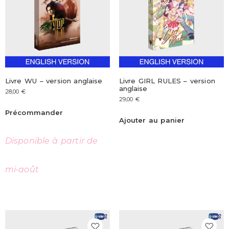
Livre WU – version anglaise
Livre GIRL RULES – version
anglaise
28,00
€
29,00
€
Précommander
Ajouter au panier
Disponible à partir de
mi-août