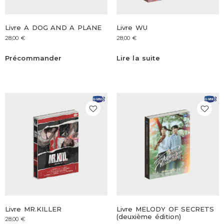
Livre A DOG AND A PLANE
Livre WU
28,00
€
28,00
€
Précommander
Lire la suite
Livre MR.KILLER
Livre MELODY OF SECRETS
(deuxième édition)
28,00
€