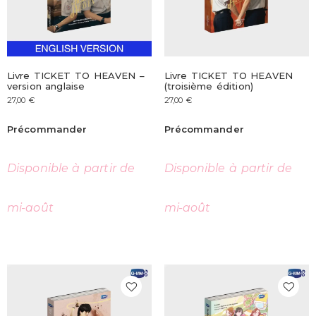
Livre TICKET TO HEAVEN –
Livre TICKET TO HEAVEN
version anglaise
(troisième édition)
27,00
€
27,00
€
Précommander
Précommander
Disponible à partir de
Disponible à partir de
mi-août
mi-août