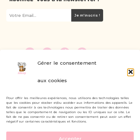
Je m'inscris !
Gérer le consentement
FAQ
aux cookies
Formulaire de contact
Pour offrir les meilleures expériences, nous utilisons des technologies telles
Livraisons et retours
que les cookies pour stocker et/ou accéder aux informations des appareils. Le
fait de consentir à ces technologies nous permettra de traiter des données
Mon compte
telles que le comportement de navigation ou les ID uniques sur ce site. Le
fait de ne pas consentir ou de retirer son consentement peut avoir un effet
négatif sur certaines caractéristiques et fonctions.
Carte cadeau
Accepter